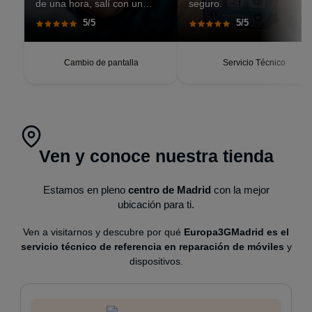
de una hora, salí con un
seguro.
teléfono que parecía recién
5/5
5/5
salido de caja. Pantalla
perfecta, respuesta táctil
impecable, batería con
autonomía renovada.
Cambio de pantalla
Servicio Técnico
Ven y conoce nuestra tienda
Estamos en pleno
centro de Madrid
con la mejor
ubicación para ti.
Ven a visitarnos y descubre por qué
Europa3GMadrid es el
servicio técnico de referencia en reparación de móviles
y
dispositivos.