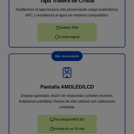
Tapa Trasera de Cristal
★
★
★
★
★
Sustituimos la tapa trasera rota preservando carga inalámbrica,
He llevado mi móvil un Samsung A33 ya que no me
NFC y resistencia al agua en modelos compatibles.
cargaba, me ha atendido Andrés de forma increíble
y en menos de 1h me lo has cambiado y ya
Sellado IP68
funciona perfectamente. Sin dudas cuando me pase
algo, volveré.
Iván V.
30 de julio
Cristal original
Más demandado
Pantalla AMOLED/LCD
Display agrietado, touch sin respuesta o píxeles muertos.
Instalamos pantallas Xiaomi de alta calidad con calibración
completa.
Tecnología AMOLED
Instalación en 45 min