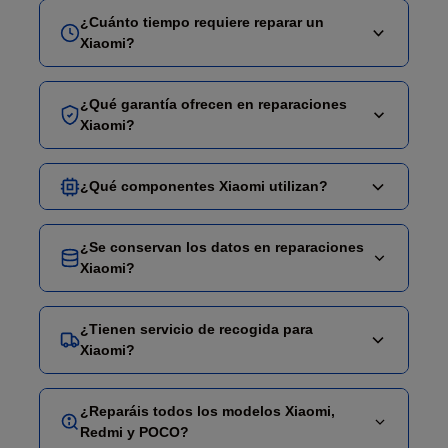
Identificamos tu modelo (Xiaomi, Redmi Note,
¿Cuánto tiempo requiere reparar un
POCO, Mi) y seleccionas la reparación necesaria.
Xiaomi?
Puedes
reservar online
, visitar nuestra
tienda en
Madrid
o
solicitar recogida especializada
.
Pantallas AMOLED y cambios de batería se
¿Qué garantía ofrecen en reparaciones
Usamos herramientas específicas para cada
completan en
45 minutos a 1 hora
. Reparaciones
Xiaomi?
modelo y garantizamos compatibilidad total con
avanzadas como problemas de placa base,
MIUI y HyperOS.
módulos de cámara Leica o sellado IP68 pueden
Nuestras reparaciones Xiaomi incluyen
garantía
¿Qué componentes Xiaomi utilizan?
necesitar
2 a 72 horas
, dependiendo de la
de hasta 12 meses
que cubre defectos del
complejidad del modelo Xiaomi, Redmi o POCO.
componente instalado y mano de obra.
Utilizamos
componentes de alta calidad
y
Mantenemos el
¿Se conservan los datos en reparaciones
sellado IP68
en modelos
repuestos certificados
específicos para cada
Xiaomi?
compatibles (Xiaomi 14, 13 Ultra) y la
carga rápida
modelo Xiaomi, Redmi y POCO. Mantenemos la
HyperCharge
, excluyendo daños por uso
calibración de colores
en pantallas AMOLED,
inadecuado o accidentes posteriores.
Sí, se mantienen
. Las reparaciones Xiaomi
no
¿Tienen servicio de recogida para
compatibilidad con carga rápida hasta 120W
y
borran fotos, contactos, apps ni
Xiaomi?
todas las funciones del sistema. Te informamos del
configuraciones MIUI
. Para intervenciones
tipo de pieza antes de la reparación.
complejas en placa base o memoria,
Absolutamente
. Ofrecemos
recogida y entrega
¿Reparáis todos los modelos Xiaomi,
recomendamos
backup en Mi Cloud
o mediante
especializada
para dispositivos Xiaomi, Redmi y
Redmi y POCO?
la app Mi Mover como medida preventiva.