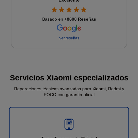
Basado en
+8600 Reseñas
Ver reseñas
★
★
★
★
★
Excelente servicio. Llevé mi Samsung Galaxy S23
Ultra para cambiar la pantalla y la reparación quedó
perfecta. En menos de una horas el teléfono estaba
listo, funcionando como nuevo. Su atención fue
Servicios Xiaomi especializados
excelente: muy amable, profesional y atento en todo
Fatima M.
3 de agosto
momento. Sin duda los recomiendo al 100 % y
Reparaciones técnicas avanzadas para Xiaomi, Redmi y
volvería si necesitara otra reparación.
POCO con garantía oficial
★
★
★
★
★
Excelente trabajo, en lo personal mi problema era
de batería inflada y en una hora mi celular ya estaba
listo y funcionando perfectamente, me atendió
Andrés y en todo momento fue muy amable.
Stephanny
31 de julio