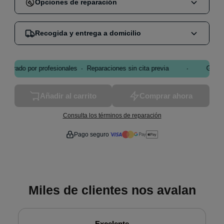
Opciones de reparación
Cuando compras una reparación en nuestra web,
Recogida y entrega a domicilio
puedes elegir entre dos opciones:
Reparación en tienda
:
Acude sin cita a nuestra
Nos encargamos de mandar un mensajero por GLS
tienda de Madrid y reparamos tu dispositivo en el
·
·
arado por profesionales
Reparaciones sin cita previa
Garantí
que se encargará de traernos el dispositivo a nuestra
acto.
tienda y te lo volveremos a enviar una vez reparado.
Recogida y entrega a domicilio
:
Vamos a tu
Añadir al carrito
Comprar ahora
El proceso es muy sencillo:
domicilio, recogemos el dispositivo y te lo devolvemos
Realizas el pedido en nuestra web
reparado como nuevo.
Consulta los términos de reparación
Coordinamos la recogida contigo
Disponible en toda España, con un
coste de 15€
.
Pago seguro
GLS recoge tu dispositivo en tu domicilio
Lo reparamos en nuestro taller
GLS te lo devuelve reparado como nuevo
*
Si el servicio es
dentro de la M-30 en Madrid
, el
Miles de clientes nos avalan
servicio es en el mismo día.
Excelente