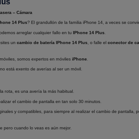
lus
Trasera – Cámara
Phone 14 Plus
? El grandullón de la familia iPhone 14, a veces se convi
odemos arreglar cualquier fallo en tu
IPhone 14 Plus
.
esites un
cambio de batería IPhone 14 Plus
, o falle el
conector de ca
 móviles, somos expertos en móviles
iPhone
.
o está exento de averías al ser un móvil.
a rota, es una avería la más habitual.
lizar el cambio de pantalla en tan solo 30 minutos.
ales y compatibles, para siempre al realizar el cambio de pantalla, p
ble pero cuando lo veas es aún mejor.