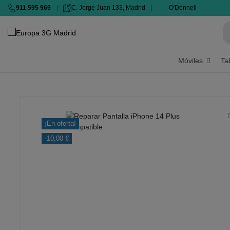
911 595 969
|
C. Jorge Juan 133, Madrid
|
O'Donnell
Móviles
Ta
¡En oferta!
-10,00 €