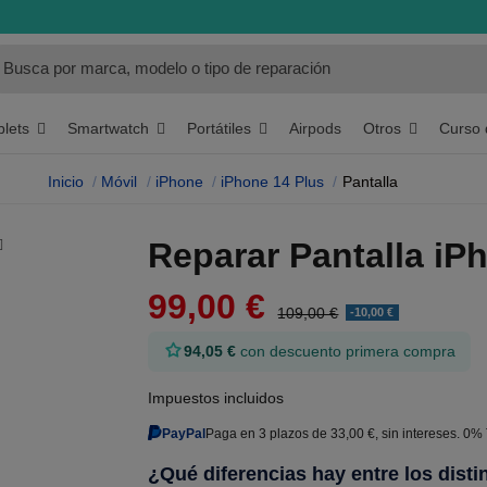
blets
Smartwatch
Portátiles
Otros
Curso 
Airpods
Inicio
Móvil
iPhone
iPhone 14 Plus
Pantalla
Reparar Pantalla iP
99,00 €
109,00 €
-10,00 €
94,05 €
con descuento primera compra
Impuestos incluidos
PayPal
Paga en 3 plazos de 33,00 €, sin intereses. 0%
¿Qué diferencias hay entre los disti