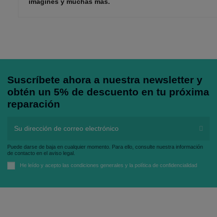
imagines y muchas más.
Suscríbete ahora a nuestra newsletter y
obtén un 5% de descuento en tu próxima
reparación
Puede darse de baja en cualquier momento. Para ello, consulte nuestra información
de contacto en el aviso legal.
He leído y acepto las
condiciones generales
y la
política de confidencialidad