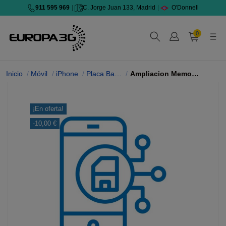
911 595 969
|
C. Jorge Juan 133, Madrid
|
O'Donnell
0
Inicio
Móvil
iPhone
Placa Base iPhone
Ampliacion Memoria iPhone 17 Pro
¡En oferta!
-10,00 €