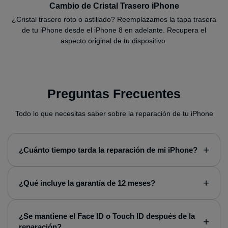
Cambio de Cristal Trasero iPhone
¿Cristal trasero roto o astillado? Reemplazamos la tapa trasera
de tu iPhone desde el iPhone 8 en adelante. Recupera el
aspecto original de tu dispositivo.
Preguntas Frecuentes
Todo lo que necesitas saber sobre la reparación de tu iPhone
+
¿Cuánto tiempo tarda la reparación de mi iPhone?
La mayoría de las reparaciones de iPhone se completan
+
en menos de 1 hora. Reparaciones como cambio de
¿Qué incluye la garantía de 12 meses?
pantalla, batería o cristal trasero son express. Para casos
más complejos como reparaciones de placa base,
Nuestra garantía de 12 meses es la más amplia del
podemos necesitar entre 24-48 horas. Te mantendremos
mercado. Cubre cualquier defecto en la reparación o en
¿Se mantiene el Face ID o Touch ID después de la
+
informado en todo momento.
los componentes utilizados. Incluye la mano de obra y las
reparación?