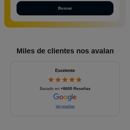
Buscar
Miles de clientes nos avalan
Excelente
Basado en
+8600 Reseñas
Ver reseñas
★
★
★
★
★
Excelente servicio. Llevé mi Samsung Galaxy S23
Ultra para cambiar la pantalla y la reparación quedó