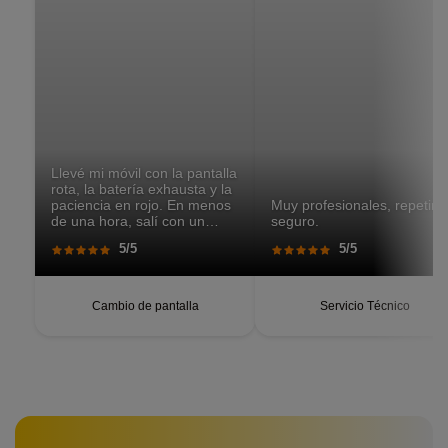
Llevé mi móvil con la pantalla
rota, la batería exhausta y la
paciencia en rojo. En menos
Muy profesionales, repetiré
de una hora, salí con un
seguro.
teléfono que parecía recién
5/5
5/5
salido de caja. Pantalla
perfecta, respuesta táctil
impecable, batería con
autonomía renovada.
Cambio de pantalla
Servicio Técnico