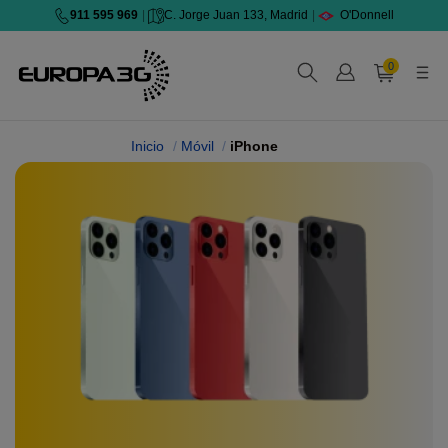
911 595 969
|
C. Jorge Juan 133, Madrid
|
O'Donnell
0
Inicio
Móvil
iPhone