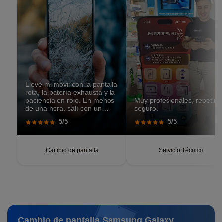
Llevé mi móvil con la pantalla
rota, la batería exhausta y la
paciencia en rojo. En menos
Muy profesionales, repetiré
de una hora, salí con un
seguro.
teléfono que parecía recién
5/5
5/5
salido de caja. Pantalla
perfecta, respuesta táctil
impecable, batería con
autonomía renovada.
Cambio de pantalla
Servicio Técnico
Cambio de pantalla Samsung Galaxy