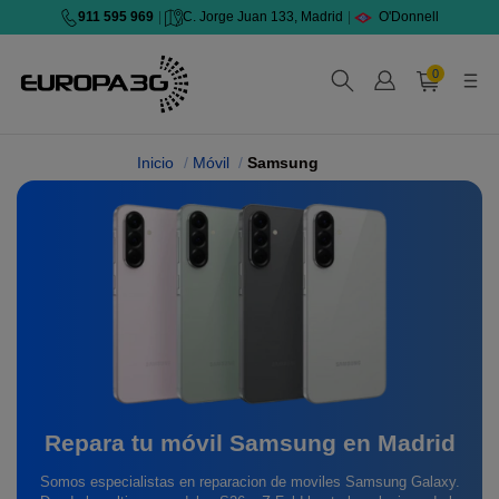
911 595 969
|
C. Jorge Juan 133, Madrid
|
O'Donnell
0
Inicio
Móvil
Samsung
Repara tu móvil Samsung en Madrid
Somos especialistas en reparacion de moviles Samsung Galaxy.