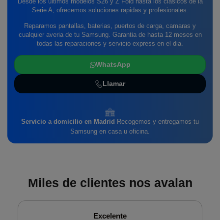
Desde los ultimos modelos S26 y Z Fold hasta los clasicos de la
Serie A, ofrecemos soluciones rapidas y profesionales.
Reparamos pantallas, baterias, puertos de carga, camaras y
cualquier averia de tu Samsung. Garantia de hasta 12 meses en
todas las reparaciones y servicio express en el dia.
WhatsApp
Llamar
Servicio a domicilio en Madrid
Recogemos y entregamos tu
Samsung en casa u oficina.
Miles de clientes nos avalan
Excelente