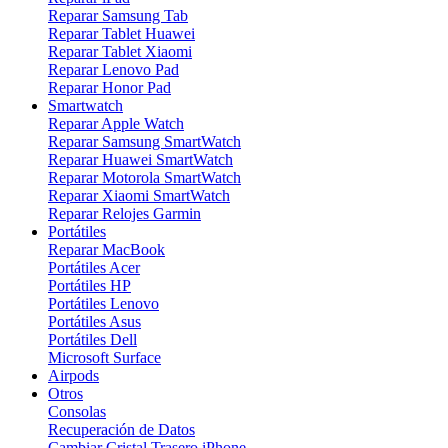
Reparar Samsung Tab
Reparar Tablet Huawei
Reparar Tablet Xiaomi
Reparar Lenovo Pad
Reparar Honor Pad
Smartwatch
Reparar Apple Watch
Reparar Samsung SmartWatch
Reparar Huawei SmartWatch
Reparar Motorola SmartWatch
Reparar Xiaomi SmartWatch
Reparar Relojes Garmin
Portátiles
Reparar MacBook
Portátiles Acer
Portátiles HP
Portátiles Lenovo
Portátiles Asus
Portátiles Dell
Microsoft Surface
Airpods
Otros
Consolas
Recuperación de Datos
Cambiar Cristal Trasero iPhone