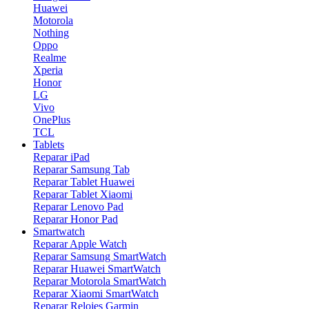
Huawei
Motorola
Nothing
Oppo
Realme
Xperia
Honor
LG
Vivo
OnePlus
TCL
Tablets
Reparar iPad
Reparar Samsung Tab
Reparar Tablet Huawei
Reparar Tablet Xiaomi
Reparar Lenovo Pad
Reparar Honor Pad
Smartwatch
Reparar Apple Watch
Reparar Samsung SmartWatch
Reparar Huawei SmartWatch
Reparar Motorola SmartWatch
Reparar Xiaomi SmartWatch
Reparar Relojes Garmin