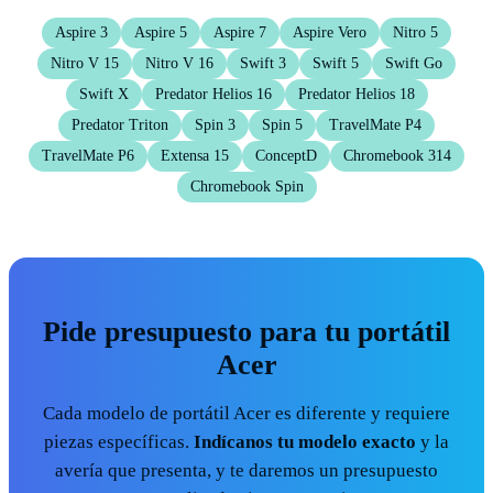
Aspire 3
Aspire 5
Aspire 7
Aspire Vero
Nitro 5
Nitro V 15
Nitro V 16
Swift 3
Swift 5
Swift Go
Swift X
Predator Helios 16
Predator Helios 18
Predator Triton
Spin 3
Spin 5
TravelMate P4
TravelMate P6
Extensa 15
ConceptD
Chromebook 314
Chromebook Spin
Pide presupuesto para tu portátil
Acer
Cada modelo de portátil Acer es diferente y requiere
piezas específicas.
Indícanos tu modelo exacto
y la
avería que presenta, y te daremos un presupuesto