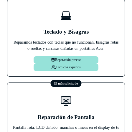
Stephanny
31 de julio
★
★
★
★
★
He llevado mi móvil un Samsung A33 ya que no me
Teclado y Bisagras
cargaba, me ha atendido Andrés de forma increíble y
en menos de 1h me lo has cambiado y ya funciona
Reparamos teclados con teclas que no funcionan, bisagras rotas
perfectamente. Sin dudas cuando me pase algo,
o sueltas y carcasas dañadas en portátiles Acer.
Iván V.
30 de julio
volveré.
Reparación precisa
Técnicos expertos
El más solicitado
Reparación de Pantalla
Pantalla rota, LCD dañado, manchas o líneas en el display de tu