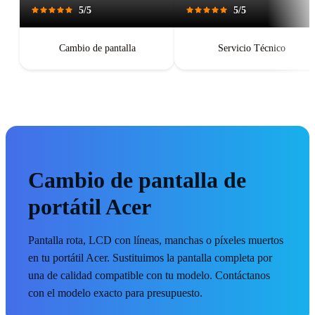
salí con un teléfono que
5/5
5/5
parecía recién salido de caja.
Pantalla perfecta, respuesta
táctil impecable, batería con
Cambio de pantalla
Servicio Técnico
autonomía renovada.
Cambio de pantalla de
portátil Acer
Pantalla rota, LCD con líneas, manchas o píxeles muertos
en tu portátil Acer. Sustituimos la pantalla completa por
una de calidad compatible con tu modelo. Contáctanos
con el modelo exacto para presupuesto.