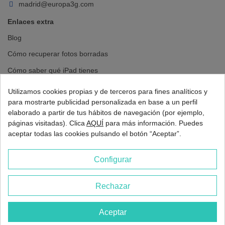
madrid@europa3g.com
Enlaces extra
Blog
Cómo recuperar fotos borradas
Cómo saber qué iPad tienes
Ver mensajes eliminados de whatsapp en iPhone
Utilizamos cookies propias y de terceros para fines analíticos y
para mostrarte publicidad personalizada en base a un perfil
Como llamar en oculto desde iPhone
elaborado a partir de tus hábitos de navegación (por ejemplo,
Cambiar batería iPhone
páginas visitadas). Clica
AQUÍ
para más información. Puedes
aceptar todas las cookies pulsando el botón “Aceptar”.
Cambiar pantalla iPhone
Configurar
Rechazar
2026 - Europa 3G Madrid
Aceptar