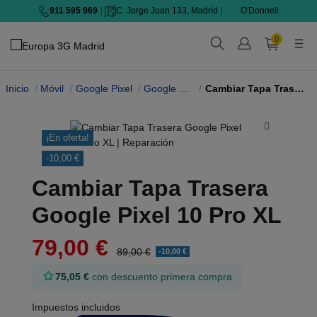
911 595 969
|
C. Jorge Juan 133, Madrid
|
O'Donnell
0
Inicio
Móvil
Google Pixel
Google Pixel 10 Pro XL
Cambiar Tapa Trasera
¡En oferta!
-10,00 €
Cambiar Tapa Trasera
Google Pixel 10 Pro XL
79,00 €
89,00 €
-10,00 €
75,05 €
con descuento primera compra
Impuestos incluidos