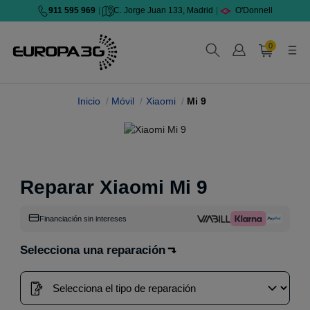
911 595 969
|
C. Jorge Juan 133, Madrid
|
O'Donnell
0
Inicio
Móvil
Xiaomi
Mi 9
Reparar Xiaomi Mi 9
Financiación sin intereses
Selecciona una reparación