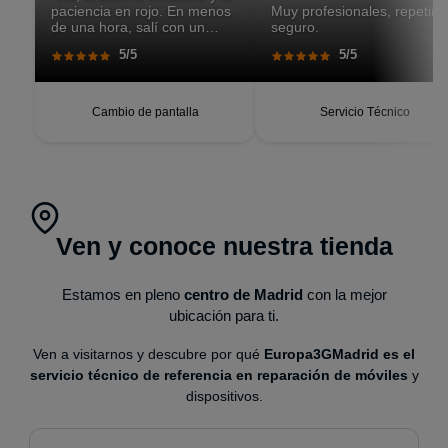
paciencia en rojo. En menos
Muy profesionales, repetiré
de una hora, salí con un
seguro.
teléfono que parecía recién
5/5
5/5
salido de caja. Pantalla
perfecta, respuesta táctil
impecable, batería con
autonomía renovada.
Cambio de pantalla
Servicio Técnico
Ven y conoce nuestra tienda
Estamos en pleno
centro de Madrid
con la mejor
ubicación para ti.
Ven a visitarnos y descubre por qué
Europa3GMadrid es el
servicio técnico de referencia en reparación de móviles
y
dispositivos.