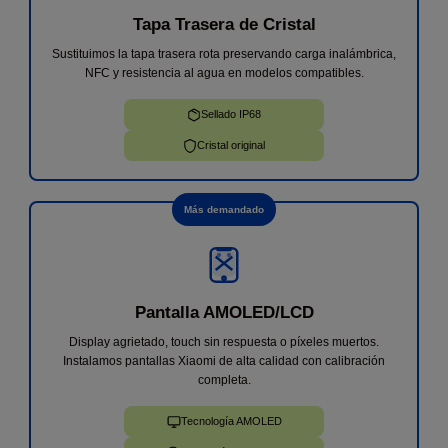
Tapa Trasera de Cristal
★
★
★
★
★
Sustituimos la tapa trasera rota preservando carga inalámbrica,
He llevado mi móvil un Samsung A33 ya que no me
NFC y resistencia al agua en modelos compatibles.
cargaba, me ha atendido Andrés de forma increíble
y en menos de 1h me lo has cambiado y ya
Sellado IP68
funciona perfectamente. Sin dudas cuando me pase
algo, volveré.
Iván V.
30 de julio
Cristal original
Más demandado
Pantalla AMOLED/LCD
Display agrietado, touch sin respuesta o píxeles muertos.
Instalamos pantallas Xiaomi de alta calidad con calibración
completa.
Tecnología AMOLED