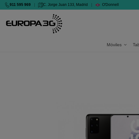
911 595 969
|
C. Jorge Juan 133, Madrid
|
O'Donnell
Móviles
Ta