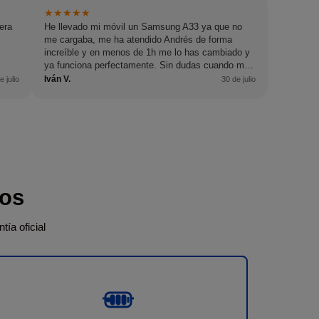
★
★
★
★
★
era
He llevado mi móvil un Samsung A33 ya que no
me cargaba, me ha atendido Andrés de forma
increíble y en menos de 1h me lo has cambiado y
ya funciona perfectamente. Sin dudas cuando me
pase algo, volveré.
Iván V.
e julio
30 de julio
dos
ía oficial