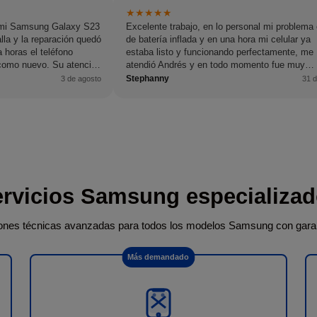
★
★
★
★
★
é mi Samsung Galaxy S23
Excelente trabajo, en lo personal mi problema 
lla y la reparación quedó
de batería inflada y en una hora mi celular ya
 horas el teléfono
estaba listo y funcionando perfectamente, me
 como nuevo. Su atención
atendió Andrés y en todo momento fue muy
 profesional y atento en
amable.
Stephanny
3 de agosto
31 d
os recomiendo al 100 %
ra reparación.
rvicios Samsung especializa
nes técnicas avanzadas para todos los modelos Samsung con garant
Más demandado