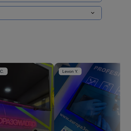
ializada
para dispositivos Samsung en toda
pecíficos
para Galaxy, realizamos la reparación en
ng completamente funcional. Ideal para
modelos
en negro, se calienta excesivamente o muestra
ealizamos
diagnóstico técnico especializado
con
ta y ofrecerte la solución más eficiente.
 C.
Levon Y.