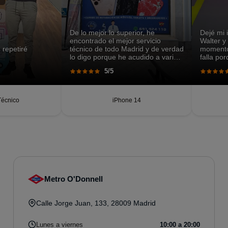
De lo mejor lo superior, he
Dejé mi
encontrado el mejor servicio
Walter y
 repetiré
técnico de todo Madrid y de verdad
momento,
lo digo porque he acudido a varios
falla po
sitios y en ninguno me dieron
lugares 
5/5
solución a mi problema.
rápido, 
Técnico
iPhone 14
Metro O'Donnell
Calle Jorge Juan, 133, 28009 Madrid
Lunes a viernes
10:00 a 20:00