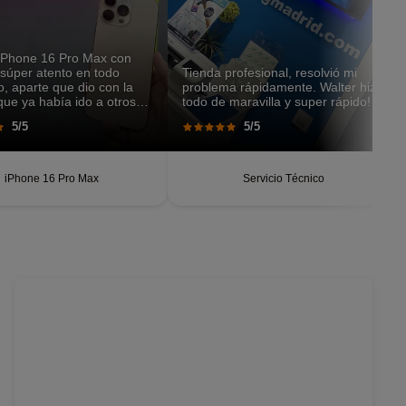
 iPhone 16 Pro Max con
 súper atento en todo
Tienda profesional, resolvió mi
 aparte que dio con la
problema rápidamente. Walter hizo
rque ya había ido a otros
todo de maravilla y super rápido!
y nada. Super eficiente y
5/5
5/5
lo recomiendo.
iPhone 16 Pro Max
Servicio Técnico