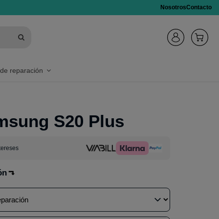
Nosotros
Contacto
 de reparación
msung S20 Plus
tereses
ón