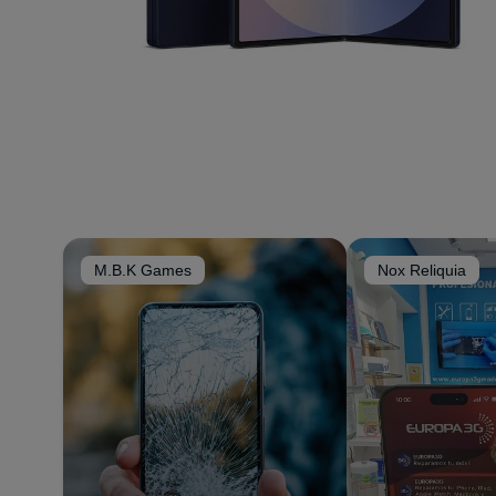
M.B.K Games
Nox Reliquia