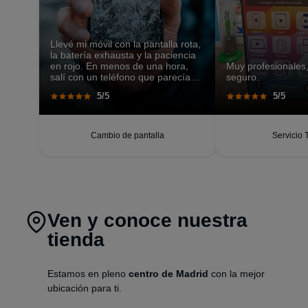
Llevé mi móvil con la pantalla rota,
la batería exhausta y la paciencia
en rojo. En menos de una hora,
Muy profesionales,
salí con un teléfono que parecía
seguro.
recién salido de caja. Pantalla
5/5
5/5
perfecta, respuesta táctil
impecable, batería con autonomía
renovada.
Cambio de pantalla
Servicio 
Ven y conoce nuestra
tienda
Estamos en pleno
centro de Madrid
con la mejor
ubicación para ti.