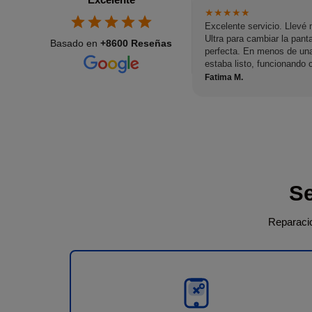
★
★
★
★
★
Excelente servicio. Llev
Ultra para cambiar la panta
Basado en
+8600 Reseñas
perfecta. En menos de una
estaba listo, funcionando
fue excelente: muy amable,
Fatima M.
todo momento. Sin duda l
y volvería si necesitara ot
Se
Reparacio