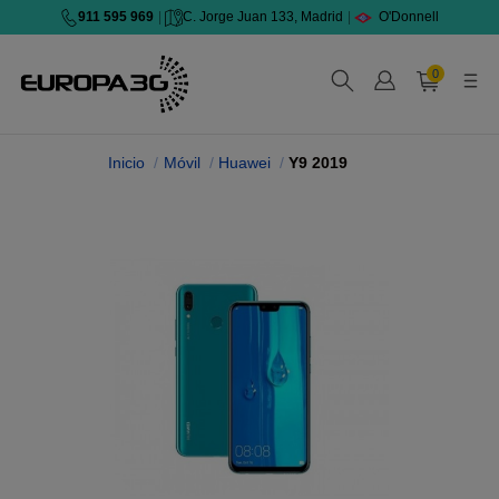
911 595 969
|
C. Jorge Juan 133, Madrid
|
O'Donnell
0
Inicio
Móvil
Huawei
Y9 2019