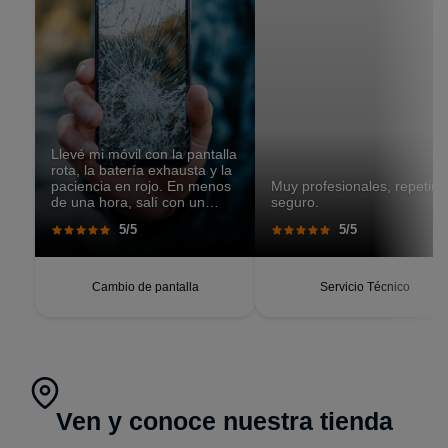
Llevé mi móvil con la pantalla
rota, la batería exhausta y la
paciencia en rojo. En menos
Muy profesionales, repetiré
de una hora, salí con un
seguro.
teléfono que parecía recién
5/5
5/5
salido de caja. Pantalla
perfecta, respuesta táctil
impecable, batería con
autonomía renovada.
Cambio de pantalla
Servicio Técnico
Ven y conoce nuestra tienda