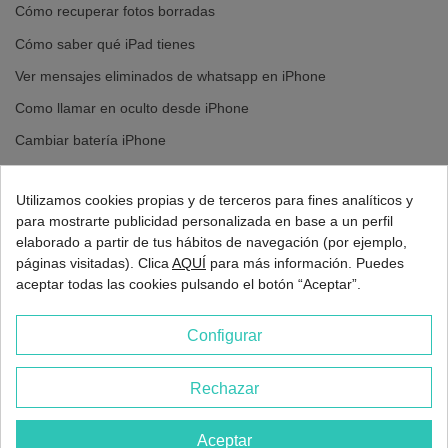
la funcionalidad a tu móvil. Garantizamos un servicio profesional y
Cómo recuperar fotos borradas
eficaz, con resultados que mantendrán tu cámara como nueva.
Cómo saber qué iPad tienes
Ver mensajes eliminados de whatsapp en iPhone
Como llamar en oculto desde iPhone
Cambiar batería iPhone
Cambiar pantalla iPhone
Utilizamos cookies propias y de terceros para fines analíticos y
para mostrarte publicidad personalizada en base a un perfil
elaborado a partir de tus hábitos de navegación (por ejemplo,
páginas visitadas). Clica
AQUÍ
para más información. Puedes
aceptar todas las cookies pulsando el botón “Aceptar”.
Configurar
Rechazar
2026 - Europa 3G Madrid
Aceptar