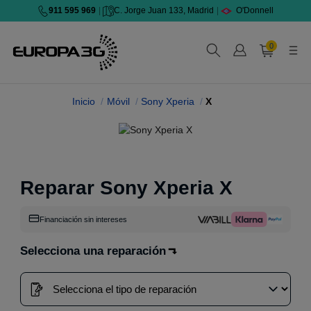
911 595 969
|
C. Jorge Juan 133, Madrid
|
O'Donnell
0
Inicio
Móvil
Sony Xperia
X
Reparar Sony Xperia X
Financiación sin intereses
Selecciona una reparación