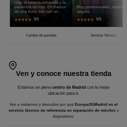
rota, la batería exhausta y la
paciencia en rojo. En menos
Muy profesionales, repetiré
de una hora, salí con un
seguro.
teléfono que parecía recién
5/5
5/5
salido de caja. Pantalla
perfecta, respuesta táctil
impecable, batería con
autonomía renovada.
Cambio de pantalla
Servicio Técnico
Ven y conoce nuestra tienda
Estamos en pleno
centro de Madrid
con la mejor
ubicación para ti.
Ven a visitarnos y descubre por qué
Europa3GMadrid es el
servicio técnico de referencia en reparación de móviles
y
dispositivos.