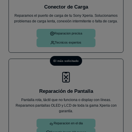
Conector de Carga
★
★
★
★
★
Reparamos el puerto de carga de tu Sony Xperia. Solucionamos
He llevado mi móvil un Samsung A33 ya que no me
problemas de carga lenta, conexión intermitente o falta de carga.
cargaba, me ha atendido Andrés de forma increíble
y en menos de 1h me lo has cambiado y ya
Reparacion precisa
funciona perfectamente. Sin dudas cuando me pase
algo, volveré.
Iván V.
30 de julio
Tecnicos expertos
El más solicitado
Reparación de Pantalla
Pantalla rota, táctil que no funciona o display con líneas.
Reparamos pantallas OLED y LCD de toda la gama Xperia con
garantía.
Reparacion en el dia