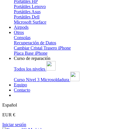
Portátiles HP
Portátiles Lenovo
Portátiles Asus
Portátiles Dell
Microsoft Surface
Airpods
Otros
Consolas
Recuperación de Datos
Cambiar Cristal Trasero iPhone
Placa Base iPhone
Curso de reparación
Todos los niveles
Curso Nivel 3 Microsoldadura
Equipo
Contacto
Español
EUR €
Iniciar sesión