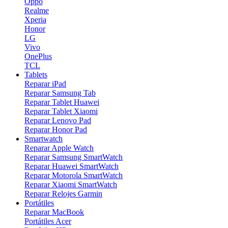
Oppo
Realme
Xperia
Honor
LG
Vivo
OnePlus
TCL
Tablets
Reparar iPad
Reparar Samsung Tab
Reparar Tablet Huawei
Reparar Tablet Xiaomi
Reparar Lenovo Pad
Reparar Honor Pad
Smartwatch
Reparar Apple Watch
Reparar Samsung SmartWatch
Reparar Huawei SmartWatch
Reparar Motorola SmartWatch
Reparar Xiaomi SmartWatch
Reparar Relojes Garmin
Portátiles
Reparar MacBook
Portátiles Acer