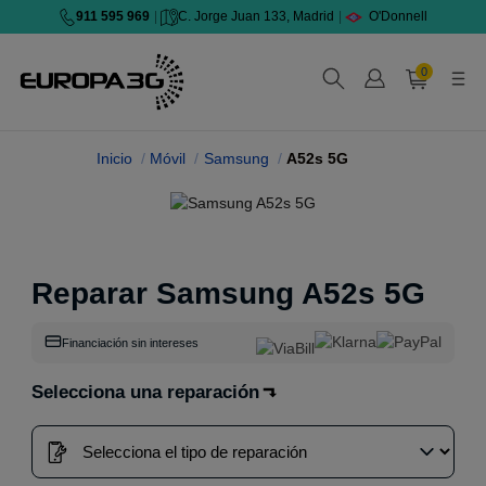
911 595 969
|
C. Jorge Juan 133, Madrid
|
O'Donnell
0
Inicio
Móvil
Samsung
A52s 5G
Reparar Samsung A52s 5G
Financiación sin intereses
Selecciona una reparación