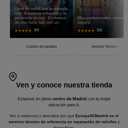
Llevé mi móvil con la pantalla
rota, la batería exhausta y la
paciencia en rojo. En menos
Muy profesionales, repetiré
de una hora, salí con un
seguro.
teléfono que parecía recién
5/5
5/5
salido de caja. Pantalla
perfecta, respuesta táctil
impecable, batería con
autonomía renovada.
Cambio de pantalla
Servicio Técnico
Ven y conoce nuestra tienda
Estamos en pleno
centro de Madrid
con la mejor
ubicación para ti.
Ven a visitarnos y descubre por qué
Europa3GMadrid es el
servicio técnico de referencia en reparación de móviles
y
dispositivos.