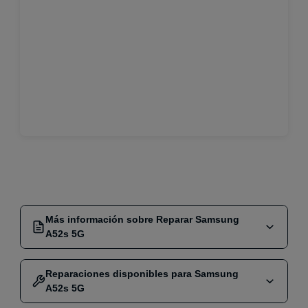
Más información sobre Reparar Samsung
A52s 5G
¿Buscas una
reparación
rápida y efectiva para tu
Reparaciones disponibles para Samsung
Samsung A52s 5G
? En nuestro servicio técnico
A52s 5G
especializado, ofrecemos soluciones para todas las