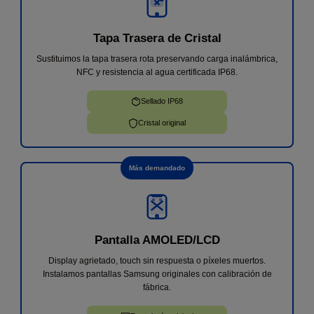
★
★
★
★
★
Tapa Trasera de Cristal
He llevado mi móvil un Samsung A33 ya que no me
cargaba, me ha atendido Andrés de forma increíble
Sustituimos la tapa trasera rota preservando carga inalámbrica,
y en menos de 1h me lo has cambiado y ya
NFC y resistencia al agua certificada IP68.
funciona perfectamente. Sin dudas cuando me pase
algo, volveré.
Iván V.
30 de julio
Sellado IP68
Cristal original
Más demandado
Pantalla AMOLED/LCD
Display agrietado, touch sin respuesta o píxeles muertos.
Instalamos pantallas Samsung originales con calibración de
fábrica.