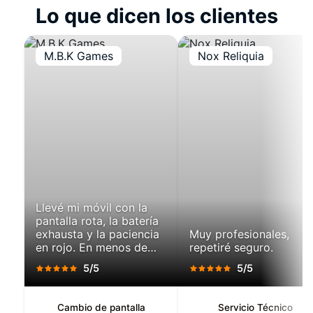
posible. Es un servicio
cómodo, seguro y
sin cita
. Hacemos un
diagnóstico
Lo que dicen los clientes
pensado para clientes
que no pueden
preciso
, para detectar el problema y
desplazarse a tienda.
darte una solución.
M.B.K Games
Nox Reliquia
Llevé mi móvil con la
pantalla rota, la batería
exhausta y la paciencia
Muy profesionales,
en rojo. En menos de
repetiré seguro.
una hora, salí con un
5/5
5/5
teléfono que parecía
recién salido de caja.
Pantalla perfecta,
Cambio de pantalla
Servicio Técnico