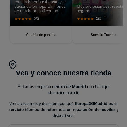
rota, la batería exhausta y la
paciencia en rojo. En menos
Muy profesionales, repetiré
de una hora, salí con un
seguro.
teléfono que parecía recién
5/5
5/5
salido de caja. Pantalla
perfecta, respuesta táctil
impecable, batería con
autonomía renovada.
Cambio de pantalla
Servicio Técnico
Ven y conoce nuestra tienda
Estamos en pleno
centro de Madrid
con la mejor
ubicación para ti.
Ven a visitarnos y descubre por qué
Europa3GMadrid es el
servicio técnico de referencia en reparación de móviles
y
dispositivos.