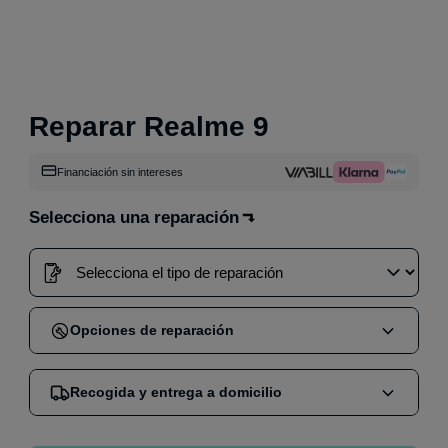
Reparar Realme 9
Financiación sin intereses
Selecciona una reparación
Opciones de reparación
Cuando compras una reparación en nuestra web,
Recogida y entrega a domicilio
puedes elegir entre dos opciones:
Reparación en tienda
:
Acude sin cita a nuestra
Nos encargamos de mandar un mensajero por GLS