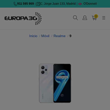
911 595 969
|
C. Jorge Juan 133, Madrid
|
O'Donnell
0
Inicio
Móvil
Realme
9