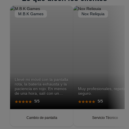
M.B.K Games
Nox Reliquia
Llevé mi móvil con la pantalla
rota, la batería exhausta y la
paciencia en rojo. En menos
Muy profesionales, repetiré
de una hora, salí con un
seguro.
teléfono que parecía recién
5/5
5/5
salido de caja. Pantalla
perfecta, respuesta táctil
impecable, batería con
autonomía renovada.
Cambio de pantalla
Servicio Técnico