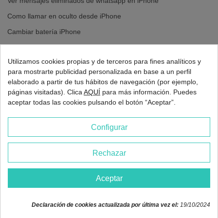
Ver mensajes eliminados de whatsapp en iPhone
Como llamar en oculto desde iPhone
Cambiar batería iPhone
Cambiar pantalla iPhone
Utilizamos cookies propias y de terceros para fines analíticos y
para mostrarte publicidad personalizada en base a un perfil
elaborado a partir de tus hábitos de navegación (por ejemplo,
páginas visitadas). Clica
AQUÍ
para más información. Puedes
aceptar todas las cookies pulsando el botón “Aceptar”.
Configurar
Rechazar
2026 - Europa 3G Madrid
Aceptar
Declaración de cookies actualizada por última vez el:
19/10/2024