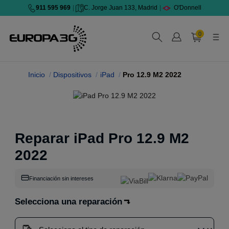
911 595 969
|
C. Jorge Juan 133, Madrid
|
O'Donnell
0
Inicio
Dispositivos
iPad
Pro 12.9 M2 2022
Reparar iPad Pro 12.9 M2
2022
Financiación sin intereses
Selecciona una reparación