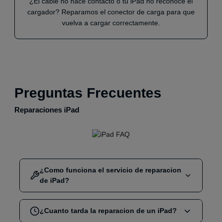
¿El cable no hace contacto o tu iPad no reconoce el
cargador? Reparamos el conector de carga para que
vuelva a cargar correctamente.
Preguntas Frecuentes
Reparaciones iPad
¿Como funciona el servicio de reparacion
de iPad?
Selecciona la reparacion que necesitas (pantalla,
¿Cuanto tarda la reparacion de un iPad?
bateria, conector de carga, etc.). Puedes
reservar