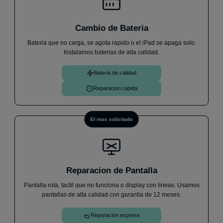
Stephanny
31 de julio
Cambio de Bateria
★
★
★
★
★
Bateria que no carga, se agota rapido o el iPad se apaga solo.
He llevado mi móvil un Samsung A33 ya que no me
Instalamos baterias de alta calidad.
cargaba, me ha atendido Andrés de forma increíble
y en menos de 1h me lo has cambiado y ya
Bateria de calidad
funciona perfectamente. Sin dudas cuando me pase
algo, volveré.
Iván V.
30 de julio
Reparacion rapida
El mas solicitado
Reparacion de Pantalla
Pantalla rota, tactil que no funciona o display con lineas. Usamos
pantallas de alta calidad con garantia de 12 meses.
Reparacion express