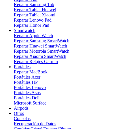
Reparar Samsung Tab
Reparar Tablet Huawei
Reparar Tablet Xiaomi
Reparar Lenovo Pad
Reparar Honor Pad
Smartwatch
Reparar Apple Watch
Reparar Samsung SmartWatch
Reparar Huawei SmartWatch
Reparar Motorola SmartWatch
Reparar Xiaomi SmartWatch
Reparar Relojes Garmin
Portátiles
Reparar MacBook
Portátiles Acer
Portátiles HP
Portátiles Lenovo
Portátiles Asus
Portátiles Dell
Microsoft Surface
Airpods
Otros
Consolas
Recuperación de Datos
Cambiar Cristal Trasero iPhone