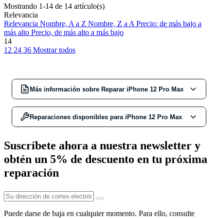
Mostrando 1-14 de 14 artículo(s)
Relevancia
Relevancia
Nombre, A a Z
Nombre, Z a A
Precio: de más bajo a
más alto
Precio, de más alto a más bajo
14
12
24
36
Mostrar todos
Más información sobre Reparar iPhone 12 Pro Max
Reparaciones disponibles para iPhone 12 Pro Max
Repara tu iPhone 12 Pro Max
Suscríbete ahora a nuestra newsletter y
En Europa3GMadrid, ofrecemos un servicio técnico
Reparar Pantalla
€119,00 €
obtén un 5% de descuento en tu próxima
especializado en la
reparación de iPhone 12 Pro Max
.
¿Qué diferencias hay entre los distintos tipos
reparación
Nuestro equipo de expertos certificados cuenta con más
de pantalla?
de 20 años de experiencia en el sector. Nos dedicamos a
Compatible
: Cristal OEM (genérico) de calidad triple A+,
devolver la funcionalidad a tu móvil con la máxima
con un ahorro de hasta el 60% del precio original. hasta
profesionalidad.
12 meses de garantía en la pantalla y en la mano de obra.
Puede darse de baja en cualquier momento. Para ello, consulte