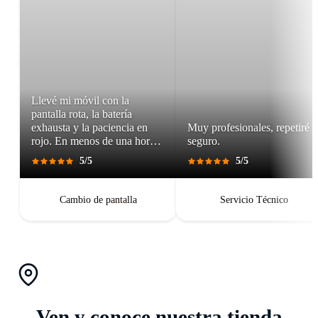
Llevé mi móvil con la
pantalla rota, la batería
exhausta y la paciencia en
Muy profesionales, repetiré
rojo. En menos de una hora,
seguro.
salí con un teléfono que
5/5
5/5
parecía recién salido de caja.
Pantalla perfecta, respuesta
táctil impecable, batería con
Cambio de pantalla
Servicio Técnico
autonomía renovada.
Ven y conoce nuestra tienda