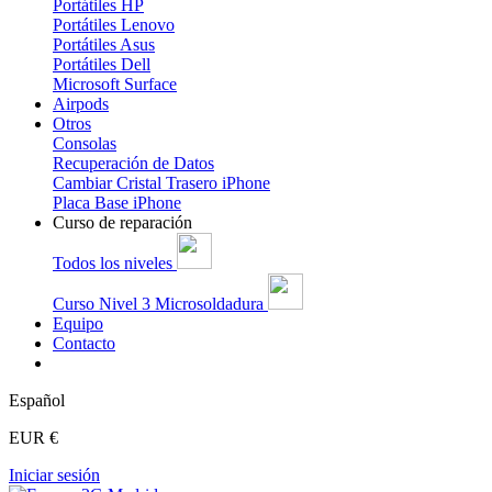
Portátiles HP
Portátiles Lenovo
Portátiles Asus
Portátiles Dell
Microsoft Surface
Airpods
Otros
Consolas
Recuperación de Datos
Cambiar Cristal Trasero iPhone
Placa Base iPhone
Curso de reparación
Todos los niveles
Curso Nivel 3 Microsoldadura
Equipo
Contacto
Español
EUR €
Iniciar sesión