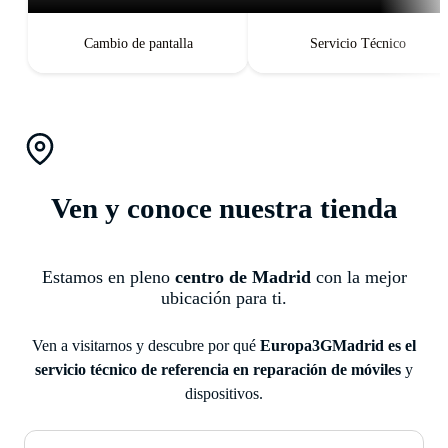
Pantalla perfecta, respuesta
táctil impecable, batería con
Cambio de pantalla
Servicio Técnico
autonomía renovada.
Ven y conoce nuestra tienda
Estamos en pleno
centro de Madrid
con la mejor
ubicación para ti.
Ven a visitarnos y descubre por qué
Europa3GMadrid es el
servicio técnico de referencia en reparación de móviles
y
dispositivos.