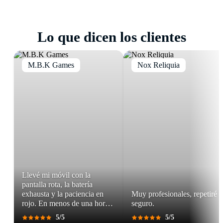
está en negro, se calienta excesivamente o muestra
nuestro
laboratorio certificado
y devolvemos tu
comportamiento errático, ven
directamente sin
Samsung completamente funcional. Ideal para
cita
. Realizamos
diagnóstico técnico especializado
modelos premium
que requieren cuidado extra.
Lo que dicen los clientes
con equipos Samsung oficiales para identificar la
causa exacta y ofrecerte la solución más eficiente.
M.B.K Games
Nox Reliquia
Llevé mi móvil con la
pantalla rota, la batería
exhausta y la paciencia en
Muy profesionales, repetiré
rojo. En menos de una hora,
seguro.
salí con un teléfono que
5/5
5/5
parecía recién salido de caja.