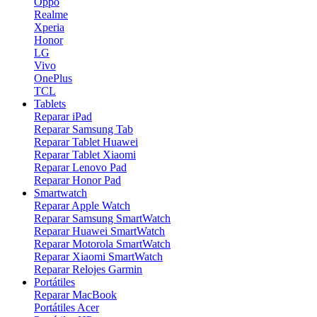
Oppo
Realme
Xperia
Honor
LG
Vivo
OnePlus
TCL
Tablets
Reparar iPad
Reparar Samsung Tab
Reparar Tablet Huawei
Reparar Tablet Xiaomi
Reparar Lenovo Pad
Reparar Honor Pad
Smartwatch
Reparar Apple Watch
Reparar Samsung SmartWatch
Reparar Huawei SmartWatch
Reparar Motorola SmartWatch
Reparar Xiaomi SmartWatch
Reparar Relojes Garmin
Portátiles
Reparar MacBook
Portátiles Acer