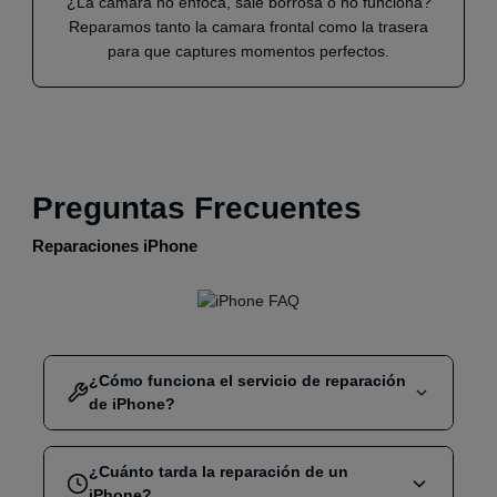
¿La camara no enfoca, sale borrosa o no funciona?
Reparamos tanto la camara frontal como la trasera
para que captures momentos perfectos.
Preguntas Frecuentes
Reparaciones iPhone
¿Cómo funciona el servicio de reparación
de iPhone?
Selecciona la reparación que necesitas (pantalla,
¿Cuánto tarda la reparación de un
batería, cámara, conector, etc.). Puedes
reservar
iPhone?