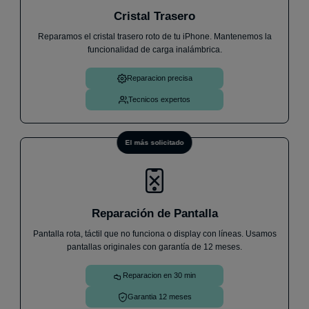
Cristal Trasero
★
★
★
★
★
Reparamos el cristal trasero roto de tu iPhone. Mantenemos la
He llevado mi móvil un Samsung A33 ya que no me
funcionalidad de carga inalámbrica.
cargaba, me ha atendido Andrés de forma increíble
y en menos de 1h me lo has cambiado y ya
Reparacion precisa
funciona perfectamente. Sin dudas cuando me pase
algo, volveré.
Iván V.
30 de julio
Tecnicos expertos
El más solicitado
Reparación de Pantalla
Pantalla rota, táctil que no funciona o display con líneas. Usamos
pantallas originales con garantía de 12 meses.
Reparacion en 30 min
Garantia 12 meses