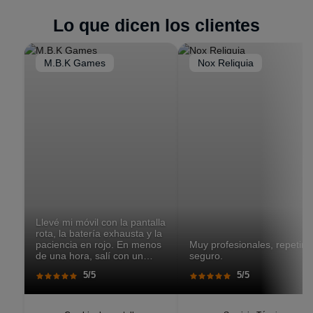
clientes
que no pueden desplazarse a tienda.
preciso
, para detectar el problema y darte una
Lo que dicen los clientes
solución.
M.B.K Games
Nox Reliquia
Llevé mi móvil con la pantalla
rota, la batería exhausta y la
paciencia en rojo. En menos
Muy profesionales, repetiré
de una hora, salí con un
seguro.
teléfono que parecía recién
5/5
5/5
salido de caja. Pantalla
perfecta, respuesta táctil
impecable, batería con
autonomía renovada.