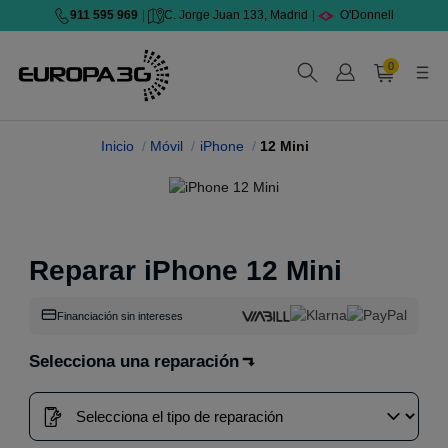
911 595 969
|
C. Jorge Juan 133, Madrid
|
O'Donnell
0
Inicio
Móvil
iPhone
12 Mini
Reparar iPhone 12 Mini
Financiación sin intereses
Selecciona una reparación