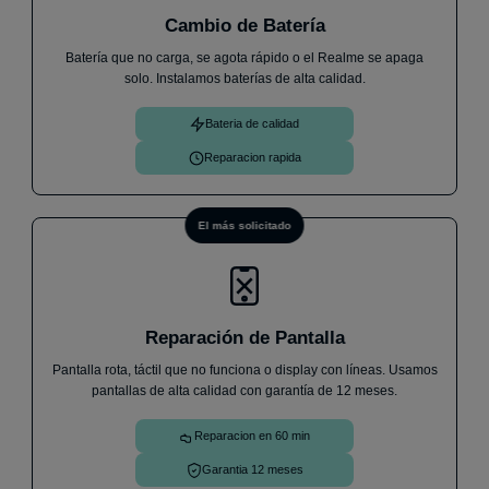
Cambio de Batería
★
★
★
★
★
Batería que no carga, se agota rápido o el Realme se apaga
He llevado mi móvil un Samsung A33 ya que no me
solo. Instalamos baterías de alta calidad.
cargaba, me ha atendido Andrés de forma increíble
y en menos de 1h me lo has cambiado y ya
Bateria de calidad
funciona perfectamente. Sin dudas cuando me pase
algo, volveré.
Iván V.
30 de julio
Reparacion rapida
El más solicitado
Reparación de Pantalla
Pantalla rota, táctil que no funciona o display con líneas. Usamos
pantallas de alta calidad con garantía de 12 meses.
Reparacion en 60 min
Garantia 12 meses