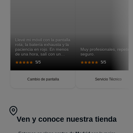
Llevé mi móvil con la pantalla
rota, la batería exhausta y la
paciencia en rojo. En menos
Muy profesionales, repetiré
de una hora, salí con un
seguro.
teléfono que parecía recién
5/5
5/5
salido de caja. Pantalla
perfecta, respuesta táctil
impecable, batería con
autonomía renovada.
Cambio de pantalla
Servicio Técnico
Ven y conoce nuestra tienda