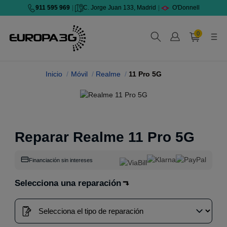
911 595 969
|
C. Jorge Juan 133, Madrid
|
O'Donnell
0
Inicio
Móvil
Realme
11 Pro 5G
Reparar Realme 11 Pro 5G
Financiación sin intereses
Selecciona una reparación