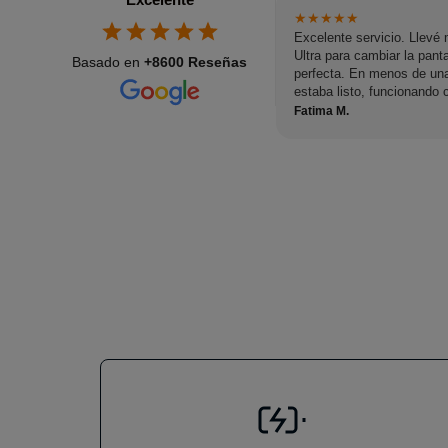
★
★
★
★
★
Excelente servicio. Llev
Ultra para cambiar la panta
Basado en
+8600 Reseñas
perfecta. En menos de una
estaba listo, funcionando
fue excelente: muy amable,
Fatima M.
todo momento. Sin duda l
y volvería si necesitara ot