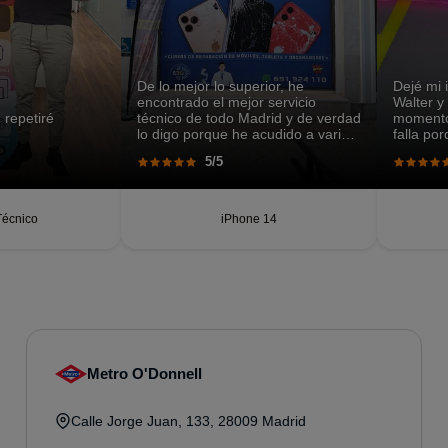
De lo mejor lo superior, he
Dejé mi
encontrado el mejor servicio
Walter y
 repetiré
técnico de todo Madrid y de verdad
momento,
lo digo porque he acudido a varios
falla po
sitios y en ninguno me dieron
lugares 
5/5
solución a mi problema.
rápido, 
Técnico
iPhone 14
Metro O'Donnell
Calle Jorge Juan, 133, 28009 Madrid