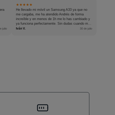
★
★
★
★
★
era
He llevado mi móvil un Samsung A33 ya que no
me cargaba, me ha atendido Andrés de forma
increíble y en menos de 1h me lo has cambiado y
ya funciona perfectamente. Sin dudas cuando me
pase algo, volveré.
Iván V.
e julio
30 de julio