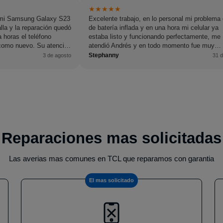
★
★
★
★
★
é mi Samsung Galaxy S23
Excelente trabajo, en lo personal mi problema 
lla y la reparación quedó
de batería inflada y en una hora mi celular ya
 horas el teléfono
estaba listo y funcionando perfectamente, me
 como nuevo. Su atención
atendió Andrés y en todo momento fue muy
 profesional y atento en
amable.
Stephanny
3 de agosto
31 d
os recomiendo al 100 %
ra reparación.
Reparaciones mas solicitadas
Las averias mas comunes en TCL que reparamos con garantia
El mas solicitado