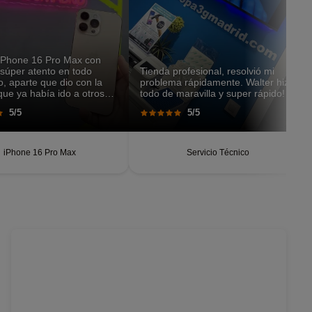
 iPhone 16 Pro Max con
 súper atento en todo
Tienda profesional, resolvió mi
 aparte que dio con la
problema rápidamente. Walter hizo
rque ya había ido a otros
todo de maravilla y super rápido!
y nada. Super eficiente y
5/5
5/5
lo recomiendo.
iPhone 16 Pro Max
Servicio Técnico