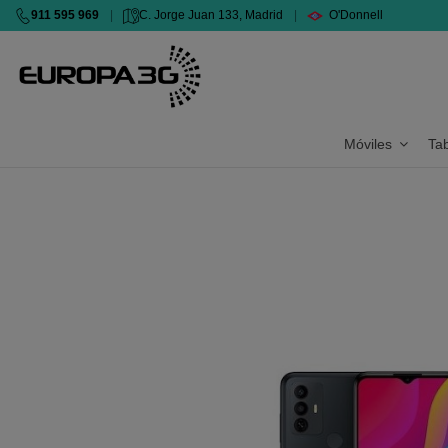
911 595 969
|
C. Jorge Juan 133, Madrid
|
O'Donnell
Móviles
Ta