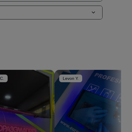
 domicilio en Madrid
. Enviamos un mensajero a tu
 tecnico y te lo devolvemos reparado. Es un servicio
den desplazarse a tienda.
s recientes
TCL 50 y TCL 40
hasta modelos
entras tu modelo en el listado, contactanos por
os.
 C.
Levon Y.