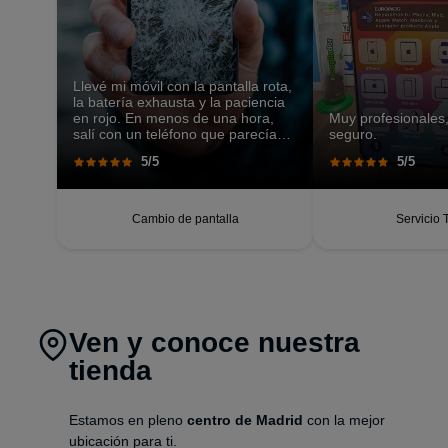
Llevé mi móvil con la pantalla rota,
la batería exhausta y la paciencia
en rojo. En menos de una hora,
Muy profesionales,
salí con un teléfono que parecía
seguro.
recién salido de caja. Pantalla
5/5
5/5
perfecta, respuesta táctil
impecable, batería con autonomía
renovada.
Cambio de pantalla
Servicio 
Ven y conoce nuestra
tienda
Estamos en pleno
centro de Madrid
con la mejor
ubicación para ti.