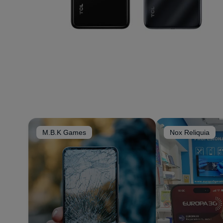
M.B.K Games
Nox Reliquia