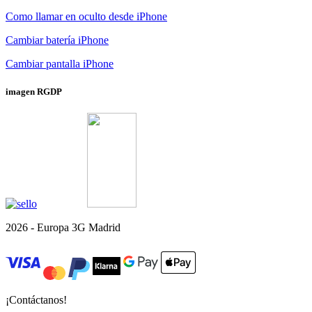
Note 9s
y recupera la calidad de tus fotos. Con un servicio
Como llamar en oculto desde iPhone
profesional y preciso, tu móvil volverá a funcionar como
nuevo. Además, disfruta de una
garantía de hasta 12 meses
en
Cambiar Tapa Trasera Xiaomi Redmi Note 9s
€35,00 €
Cambiar batería iPhone
la reparación. ¡Dale a tu móvil el cuidado que merece!
¿Necesitas
cambiar la tapa trasera
de tu
Xiaomi Redmi Note
Cambiar pantalla iPhone
9s
? Con nuestro servicio profesional, tu móvil recuperará su
apariencia original
sin perder funcionalidad. Expertos
certificados garantizan un trabajo preciso y de calidad. ¡Dale a
imagen RGDP
tu móvil el cuidado que merece!
2026 - Europa 3G Madrid
¡Contáctanos!