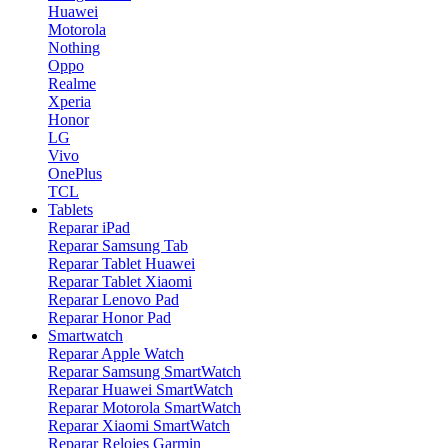
Huawei
Motorola
Nothing
Oppo
Realme
Xperia
Honor
LG
Vivo
OnePlus
TCL
Tablets
Reparar iPad
Reparar Samsung Tab
Reparar Tablet Huawei
Reparar Tablet Xiaomi
Reparar Lenovo Pad
Reparar Honor Pad
Smartwatch
Reparar Apple Watch
Reparar Samsung SmartWatch
Reparar Huawei SmartWatch
Reparar Motorola SmartWatch
Reparar Xiaomi SmartWatch
Reparar Relojes Garmin