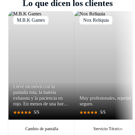
Lo que dicen los clientes
modelo no está listado,
contáctanos por
Ultra o POCO F6 Pro.
WhatsApp
para confirmar disponibilidad de piezas.
M.B.K Games
Nox Reliquia
Llevé mi móvil con la
pantalla rota, la batería
exhausta y la paciencia en
Muy profesionales, repetiré
rojo. En menos de una hora,
seguro.
salí con un teléfono que
5/5
5/5
parecía recién salido de caja.
Pantalla perfecta, respuesta
táctil impecable, batería con
Cambio de pantalla
Servicio Técnico
autonomía renovada.