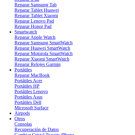
Reparar Samsung Tab
Reparar Tablet Huawei
Reparar Tablet Xiaomi
Reparar Lenovo Pad
Reparar Honor Pad
Smartwatch
Reparar Apple Watch
Reparar Samsung SmartWatch
Reparar Huawei SmartWatch
Reparar Motorola SmartWatch
Reparar Xiaomi SmartWatch
Reparar Relojes Garmin
Portátiles
Reparar MacBook
Portátiles Acer
Portátiles HP
Portátiles Lenovo
Portátiles Asus
Portátiles Dell
Microsoft Surface
Airpods
Otros
Consolas
Recuperación de Datos
Cambiar Cristal Trasero iPhone