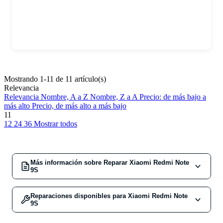
Mostrando 1-11 de 11 artículo(s)
Relevancia
Relevancia
Nombre, A a Z
Nombre, Z a A
Precio: de más bajo a
más alto
Precio, de más alto a más bajo
11
12
24
36
Mostrar todos
Más información sobre Reparar Xiaomi Redmi Note
9S
Reparaciones disponibles para Xiaomi Redmi Note
Si tienes un
Xiaomi Redmi Note 9S
que necesita
9S
atención, estás en el lugar adecuado. Nuestro servicio