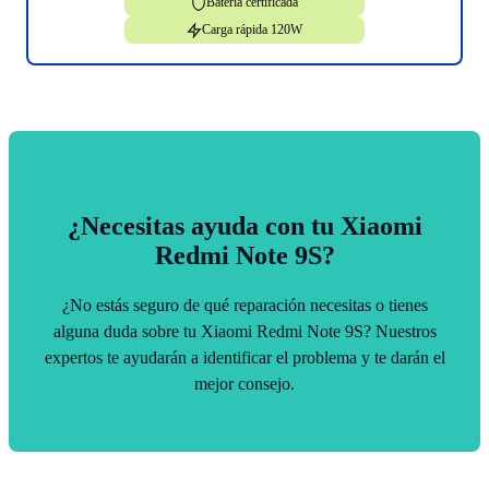
Batería certificada
Carga rápida 120W
¿Necesitas ayuda con tu Xiaomi
Redmi Note 9S?
¿No estás seguro de qué reparación necesitas o tienes
alguna duda sobre tu Xiaomi Redmi Note 9S? Nuestros
expertos te ayudarán a identificar el problema y te darán el
mejor consejo.