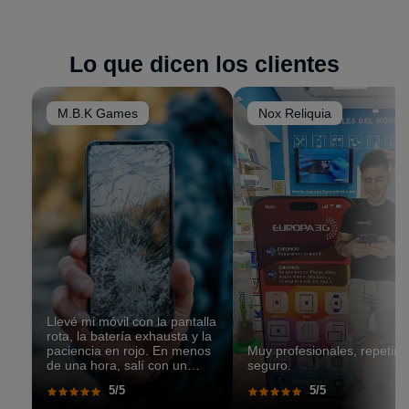
desde los mas recientes
Edge 50 y G84
hasta
devolvemos reparado. Es un servicio
comodo,
modelos anteriores como
Moto G, Moto E, Moto
seguro y pensado para clientes
que no pueden
Z y la serie One
. Si no encuentras tu modelo en el
desplazarse a tienda.
Lo que dicen los clientes
listado, contactanos por WhatsApp y te
confirmaremos disponibilidad de repuestos.
M.B.K Games
Nox Reliquia
Llevé mi móvil con la pantalla
rota, la batería exhausta y la
paciencia en rojo. En menos
Muy profesionales, repetiré
de una hora, salí con un
seguro.
teléfono que parecía recién
5/5
5/5
salido de caja. Pantalla