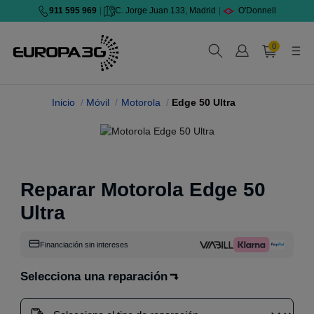
911 595 969
|
C. Jorge Juan 133, Madrid
|
O'Donnell
0
Inicio
Móvil
Motorola
Edge 50 Ultra
Reparar Motorola Edge 50
Ultra
Financiación sin intereses
Selecciona una reparación