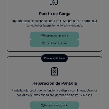
Stephanny
31 de julio
Puerto de Carga
★
★
★
★
★
Reparamos el conector de carga de tu Motorola. Si no carga o la
He llevado mi móvil un Samsung A33 ya que no me
conexion es intermitente, lo solucionamos.
cargaba, me ha atendido Andrés de forma increíble
y en menos de 1h me lo has cambiado y ya
Reparacion precisa
funciona perfectamente. Sin dudas cuando me pase
algo, volveré.
Iván V.
30 de julio
Tecnicos expertos
El mas solicitado
Reparacion de Pantalla
Pantalla rota, tactil que no funciona o display con lineas. Usamos
pantallas de alta calidad con garantia de hasta 12 meses.
Reparacion express