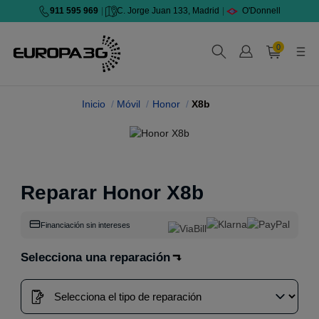
911 595 969
|
C. Jorge Juan 133, Madrid
|
O'Donnell
0
Inicio
Móvil
Honor
X8b
Reparar Honor X8b
Financiación sin intereses
Selecciona una reparación