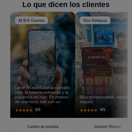
desplazarse a tienda.
Lo que dicen los clientes
tu modelo en el listado, contactanos por WhatsApp
y te confirmaremos disponibilidad de repuestos.
M.B.K Games
Nox Reliquia
Llevé mi móvil con la pantalla
rota, la batería exhausta y la
paciencia en rojo. En menos
Muy profesionales, repetiré
de una hora, salí con un
seguro.
teléfono que parecía recién
5/5
5/5
salido de caja. Pantalla
perfecta, respuesta táctil
impecable, batería con
autonomía renovada.
Cambio de pantalla
Servicio Técnico