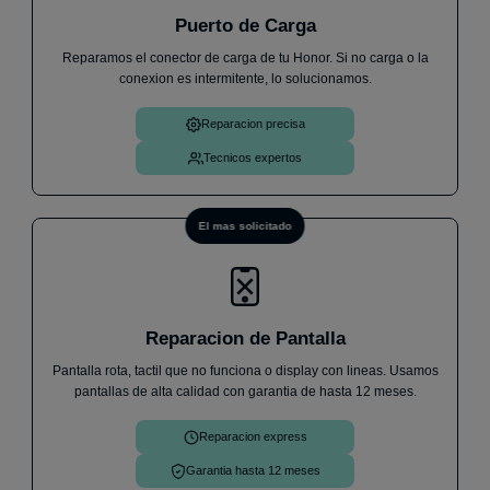
Puerto de Carga
★
★
★
★
★
Reparamos el conector de carga de tu Honor. Si no carga o la
He llevado mi móvil un Samsung A33 ya que no me
conexion es intermitente, lo solucionamos.
cargaba, me ha atendido Andrés de forma increíble
y en menos de 1h me lo has cambiado y ya
Reparacion precisa
funciona perfectamente. Sin dudas cuando me pase
algo, volveré.
Iván V.
30 de julio
Tecnicos expertos
El mas solicitado
Reparacion de Pantalla
Pantalla rota, tactil que no funciona o display con lineas. Usamos
pantallas de alta calidad con garantia de hasta 12 meses.
Reparacion express
Garantia hasta 12 meses