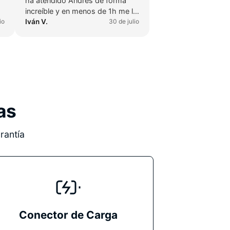
ha atendido Andrés de forma
increíble y en menos de 1h me lo
io
has cambiado y ya funciona
Iván V.
30 de julio
perfectamente. Sin dudas
cuando me pase algo, volveré.
as
rantía
Conector de Carga