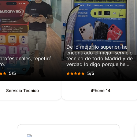
De lo mejor lo superior, he
encontrado el mejor servicio
rofesionales, repetiré
técnico de todo Madrid y de
ro.
verdad lo digo porque he
acudido a varios sitios y en
5/5
5/5
ninguno me dieron solución a
mi problema.
Servicio Técnico
iPhone 14