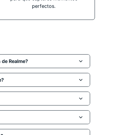
perfectos.
n de Realme?
talla, batería, cámara, conector,
e?
tamente a nuestra
tienda en Madrid
o
a reparación en el
menor tiempo
 pantalla o batería se realizan en
lejas, como problemas de placa
 según el diagnóstico y
enen
12 meses de garantía
, que
componente reparado, siempre que no
eriores
.