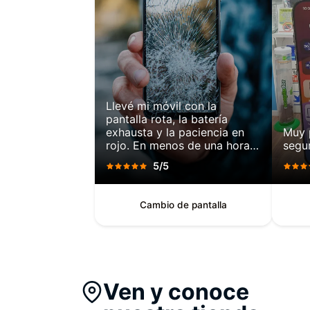
Llevé mi móvil con la
pantalla rota, la batería
exhausta y la paciencia en
Muy p
rojo. En menos de una hora,
segu
salí con un teléfono que
5/5
parecía recién salido de caja.
Pantalla perfecta, respuesta
táctil impecable, batería con
Cambio de pantalla
autonomía renovada.
Ven y conoce