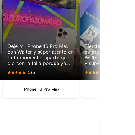
Dejé mi iPhone 16 Pro Max
Tienda profesional, re
con Walter y súper atento en
mi problema rápidame
todo momento, aparte que
Walter hizo todo de m
dio con la falla porque ya
y super rápido!
había ido a otros lugares y
5/5
5/5
nada. Super eficiente y
rápido, lo recomiendo.
iPhone 16 Pro Max
Servicio Técnico