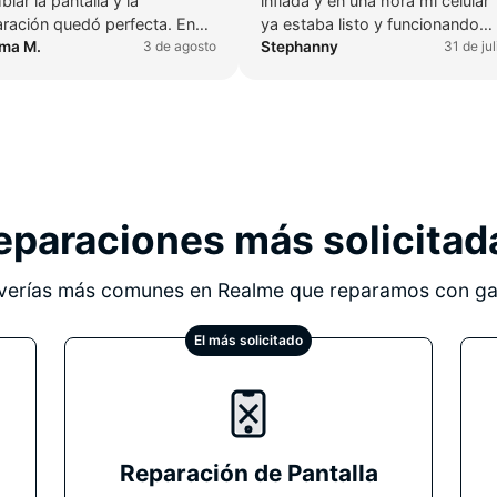
iar la pantalla y la
inflada y en una hora mi celular
aración quedó perfecta. En
ya estaba listo y funcionando
os de una horas el teléfono
ima M.
3 de agosto
perfectamente, me atendió
Stephanny
31 de jul
aba listo, funcionando como
Andrés y en todo momento fue
vo. Su atención fue
muy amable.
elente: muy amable,
fesional y atento en todo
ento. Sin duda los
omiendo al 100 % y volvería
ecesitara otra reparación.
eparaciones más solicitad
verías más comunes en Realme que reparamos con ga
El más solicitado
Reparación de Pantalla