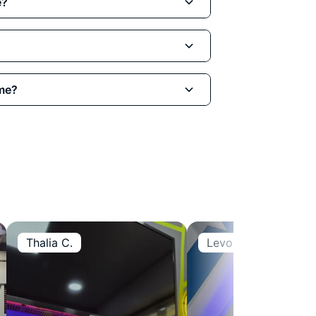
ompatibles con tu modelo Realme.
e?
 la opción utilizada en tu
ionamiento.
 archivos ni apps
. Sin embargo, en
ca base), recomendamos realizar
ión.
 entrega a domicilio en toda
lme?
lio u oficina, reparamos tu Realme
mos reparado en el menor plazo
e, no carga, no da imagen o muestra
ensado para clientes
que no
acemos un
diagnóstico preciso
,
ción.
Thalia C.
Levon Y.