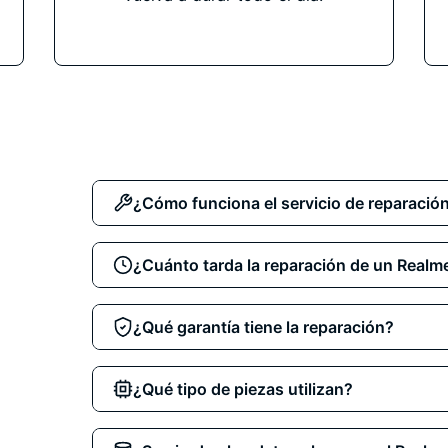
¿Cómo funciona el servicio de reparació
Selecciona la reparación que necesitas (pan
¿Cuánto tarda la reparación de un Realm
etc.). Puedes
reservar online
, venir direc
solicitar recogida
. Nuestro equipo realiza l
La mayoría de reparaciones como cambio de
¿Qué garantía tiene la reparación?
posible
y con
garantía incluida
.
menos de 2 horas
. Reparaciones más comp
base, pueden requerir entre
24 y 72 horas
,
Todas nuestras reparaciones de Realme ti
¿Qué tipo de piezas utilizan?
disponibilidad de piezas.
cubre cualquier fallo relacionado con el 
haya daños por
mal uso o accidentes post