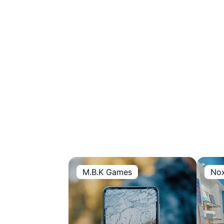
M.B.K Games
Nox