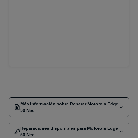
Más información sobre Reparar Motorola Edge
50 Neo
Reparaciones disponibles para Motorola Edge
Reparar Motorola Edge 50 Neo en
50 Neo