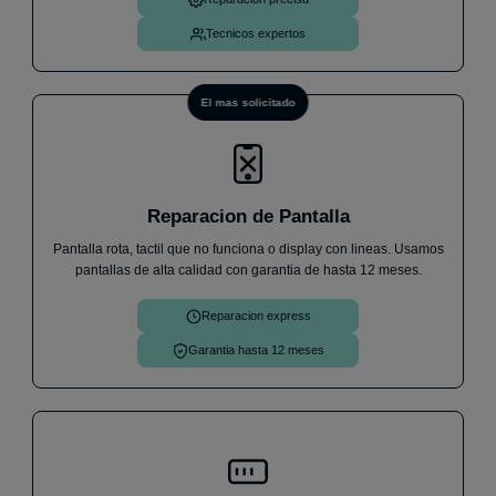
funciona perfectamente. Sin dudas cuando me pase
algo, volveré.
Iván V.
30 de julio
Tecnicos expertos
El mas solicitado
Reparacion de Pantalla
Pantalla rota, tactil que no funciona o display con lineas. Usamos
pantallas de alta calidad con garantia de hasta 12 meses.
Reparacion express
Garantia hasta 12 meses