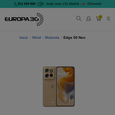
911 595 969
|
C. Jorge Juan 133, Madrid
|
O'Donnell
0
Inicio
Móvil
Motorola
Edge 50 Neo