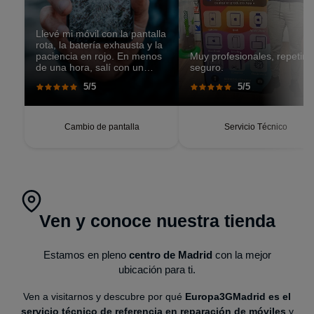
Llevé mi móvil con la pantalla
rota, la batería exhausta y la
paciencia en rojo. En menos
Muy profesionales, repetiré
de una hora, salí con un
seguro.
teléfono que parecía recién
5/5
5/5
salido de caja. Pantalla
perfecta, respuesta táctil
impecable, batería con
autonomía renovada.
Cambio de pantalla
Servicio Técnico
Ven y conoce nuestra tienda
Estamos en pleno
centro de Madrid
con la mejor
ubicación para ti.
Ven a visitarnos y descubre por qué
Europa3GMadrid es el
servicio técnico de referencia en reparación de móviles
y