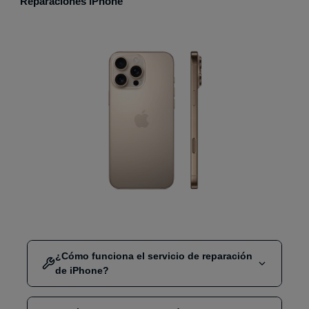
Reparaciones iPhone
¿Cómo funciona el servicio de reparación
de iPhone?
Selecciona la reparación que necesitas (pantalla,