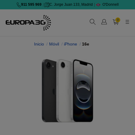
911 595 969
|
C. Jorge Juan 133, Madrid
|
O'Donnell
0
Inicio
Móvil
iPhone
16e