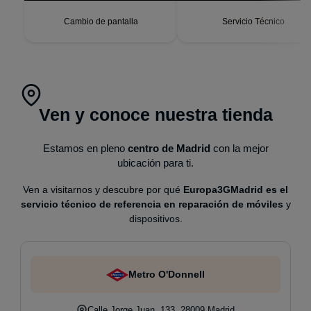
impecable, batería con
autonomía renovada.
Cambio de pantalla
Servicio Técnico
Ven y conoce nuestra tienda
Estamos en pleno
centro de Madrid
con la mejor
ubicación para ti.
Ven a visitarnos y descubre por qué
Europa3GMadrid es el
servicio técnico de referencia en reparación de móviles
y
dispositivos.
Metro O'Donnell
Calle Jorge Juan, 133, 28009 Madrid