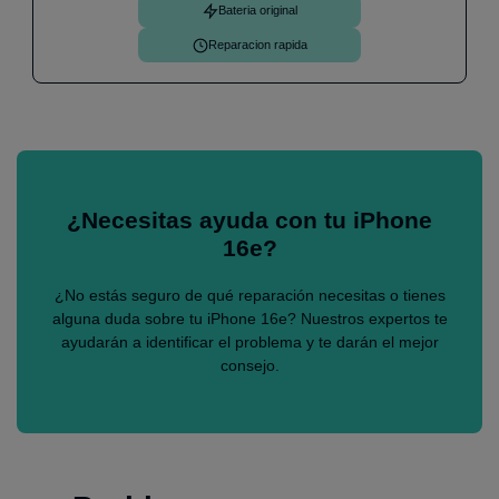
Bateria original
Reparacion rapida
¿Necesitas ayuda con tu iPhone
16e?
¿No estás seguro de qué reparación necesitas o tienes
alguna duda sobre tu iPhone 16e? Nuestros expertos te
ayudarán a identificar el problema y te darán el mejor
consejo.