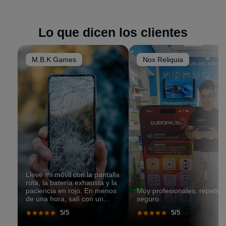
carga, no da imagen o muestra fallos aleatorios,
Es un servicio
cómodo, seguro y pensado para
puedes traerlo
sin cita
. Hacemos un
diagnóstico
clientes
que no pueden desplazarse a tienda.
preciso
, para detectar el problema y darte una
Lo que dicen los clientes
solución.
M.B.K Games
Nox Reliquia
Llevé mi móvil con la pantalla
rota, la batería exhausta y la
paciencia en rojo. En menos
Muy profesionales, repetiré
de una hora, salí con un
seguro.
teléfono que parecía recién
5/5
5/5
salido de caja. Pantalla
perfecta, respuesta táctil