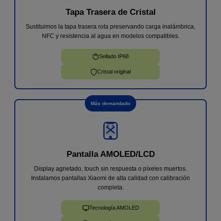
Tapa Trasera de Cristal
★
★
★
★
★
Sustituimos la tapa trasera rota preservando carga inalámbrica,
He llevado mi móvil un Samsung A33 ya que no me
NFC y resistencia al agua en modelos compatibles.
cargaba, me ha atendido Andrés de forma increíble
y en menos de 1h me lo has cambiado y ya
Sellado IP68
funciona perfectamente. Sin dudas cuando me pase
algo, volveré.
Iván V.
30 de julio
Cristal original
Más demandado
Pantalla AMOLED/LCD
Display agrietado, touch sin respuesta o píxeles muertos.
Instalamos pantallas Xiaomi de alta calidad con calibración
completa.
Tecnología AMOLED