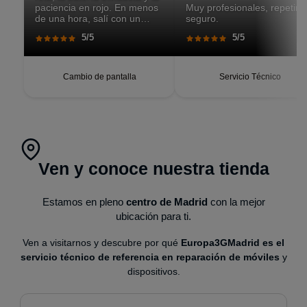
paciencia en rojo. En menos
Muy profesionales, repetiré
de una hora, salí con un
seguro.
teléfono que parecía recién
5/5
5/5
salido de caja. Pantalla
perfecta, respuesta táctil
impecable, batería con
autonomía renovada.
Cambio de pantalla
Servicio Técnico
Ven y conoce nuestra tienda
Estamos en pleno
centro de Madrid
con la mejor
ubicación para ti.
Ven a visitarnos y descubre por qué
Europa3GMadrid es el
servicio técnico de referencia en reparación de móviles
y
dispositivos.