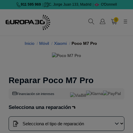
911 595 969
|
C. Jorge Juan 133, Madrid
|
O'Donnell
0
Inicio
Móvil
Xiaomi
Poco M7 Pro
Reparar Poco M7 Pro
Financiación sin intereses
Selecciona una reparación