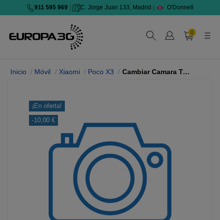
911 595 969
|
C. Jorge Juan 133, Madrid
|
O'Donnell
0
Inicio
Móvil
Xiaomi
Poco X3
Cambiar Camara Trasera
¡En oferta!
-10,00 €