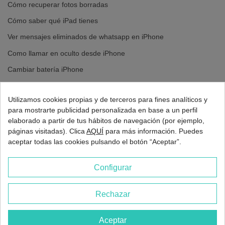
Cómo recuperar fotos borradas
Cómo saber qué iPad tienes
Ver mensajes eliminados de whatsapp en iPhone
Como llamar en oculto desde iPhone
Cambiar batería iPhone
Cambiar pantalla iPhone
Utilizamos cookies propias y de terceros para fines analíticos y
para mostrarte publicidad personalizada en base a un perfil
elaborado a partir de tus hábitos de navegación (por ejemplo,
páginas visitadas). Clica
AQUÍ
para más información. Puedes
aceptar todas las cookies pulsando el botón “Aceptar”.
Configurar
Rechazar
2026 - Europa 3G Madrid
Aceptar