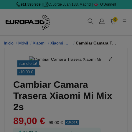
911 595 969
|
C. Jorge Juan 133, Madrid
|
O'Donnell
0
Inicio
Móvil
Xiaomi
Xiaomi Mi Mix 2S
Cambiar Camara Trasera
¡En oferta!
-10,00 €
Cambiar Camara
Trasera Xiaomi Mi Mix
2s
89,00 €
99,00 €
-10,00 €