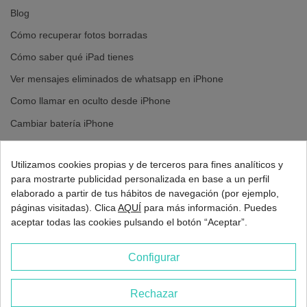
Blog
Cómo recuperar fotos borradas
Cómo saber qué iPad tienes
Ver mensajes eliminados de whatsapp en iPhone
Como llamar en oculto desde iPhone
Cambiar batería iPhone
Cambiar pantalla iPhone
Utilizamos cookies propias y de terceros para fines analíticos y
para mostrarte publicidad personalizada en base a un perfil
elaborado a partir de tus hábitos de navegación (por ejemplo,
páginas visitadas). Clica
AQUÍ
para más información. Puedes
aceptar todas las cookies pulsando el botón “Aceptar”.
Configurar
Rechazar