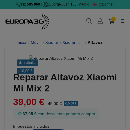
911 595 969
|
C. Jorge Juan 133, Madrid
|
O'Donnell
0
Inicio
Móvil
Xiaomi
Xiaomi Mi Mix 2
Altavoz
¡En oferta!
-10,00 €
Reparar Altavoz Xiaomi
Mi Mix 2
39,00 €
49,00 €
-10,00 €
37,05 €
con descuento primera compra
Impuestos incluidos