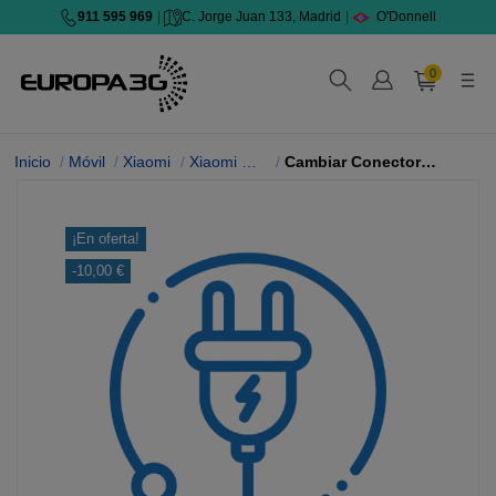
911 595 969
|
C. Jorge Juan 133, Madrid
|
O'Donnell
0
Inicio
Móvil
Xiaomi
Xiaomi Mi Mix 2
Cambiar Conector de Carga
¡En oferta!
-10,00 €