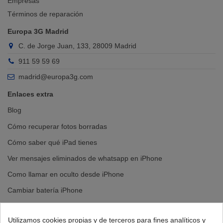
Empresas
Términos de reparación
Europa 3G Madrid
C. de Jorge Juan, 133, 28009 Madrid
911 59 59 69
madrid@europa3g.com
Enlaces extra
Blog
Cómo recuperar fotos borradas
Cómo saber qué iPad tienes
Ver mensajes eliminados de whatsapp en iPhone
Como llamar en oculto desde iPhone
Cambiar batería iPhone
Cambiar pantalla iPhone
Utilizamos cookies propias y de terceros para fines analíticos y