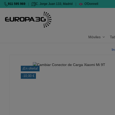
911 595 969
|
C. Jorge Juan 133, Madrid
|
O'Donnell
Móviles
Ta
In
¡En oferta!
-10,00 €