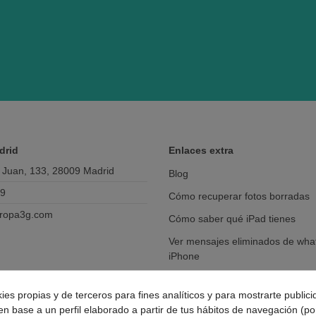
drid
Enlaces extra
 Juan, 133, 28009 Madrid
Blog
69
Cómo recuperar fotos borradas
ropa3g.com
Cómo saber qué iPad tienes
Ver mensajes eliminados de wha
iPhone
Como llamar en oculto desde iP
ies propias y de terceros para fines analíticos y para mostrarte public
Cambiar batería iPhone
n base a un perfil elaborado a partir de tus hábitos de navegación (po