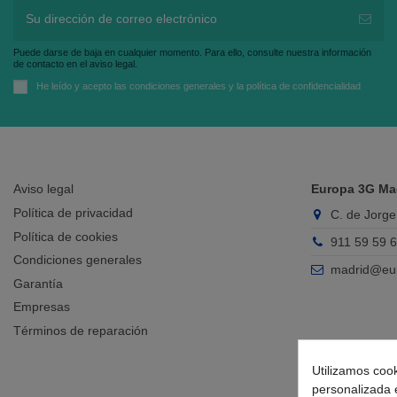
Puede darse de baja en cualquier momento. Para ello, consulte nuestra información
de contacto en el aviso legal.
He leído y acepto las
condiciones generales
y la
política de confidencialidad
Aviso legal
Europa 3G Ma
Política de privacidad
C. de Jorge
Política de cookies
911 59 59 
Condiciones generales
madrid@eu
Garantía
Empresas
Términos de reparación
Utilizamos cook
personalizada e