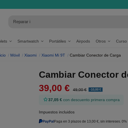
blets
Smartwatch
Portátiles
Airpods
Otros
Curso
icio
Móvil
Xiaomi
Xiaomi Mi 9T
Cambiar Conector de Carga
Cambiar Conector d
39,00 €
49,00 €
-10,00 €
37,05 €
con descuento primera compra
Impuestos incluidos
PayPal
Paga en 3 plazos de 13,00 €, sin intereses. 0%