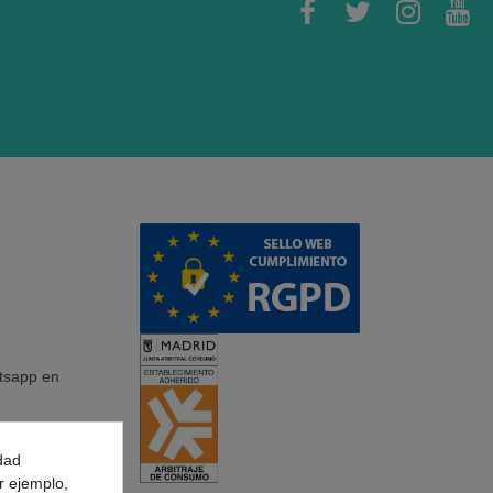
tsapp en
hone
idad
r ejemplo,