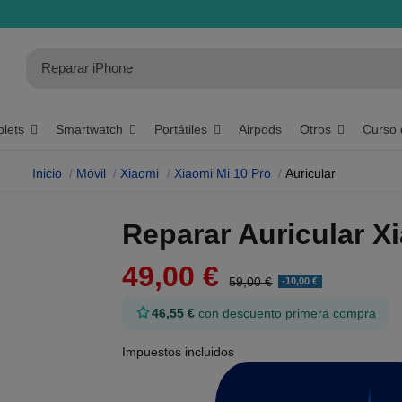
blets
Smartwatch
Portátiles
Otros
Curso 
Airpods
Inicio
Móvil
Xiaomi
Xiaomi Mi 10 Pro
Auricular
Reparar Auricular X
49,00 €
59,00 €
-10,00 €
46,55 €
con descuento primera compra
Impuestos incluidos