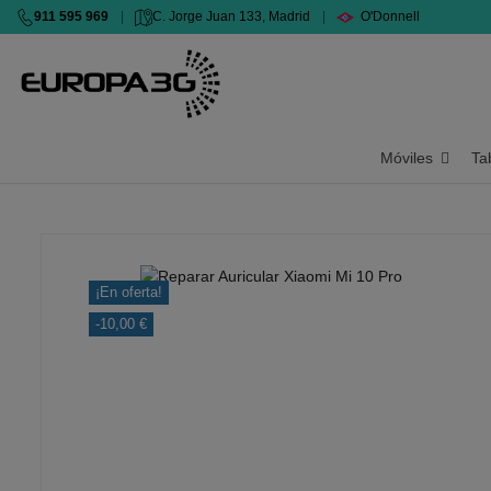
911 595 969
|
C. Jorge Juan 133, Madrid
|
O'Donnell
Móviles
Ta
¡En oferta!
-10,00 €