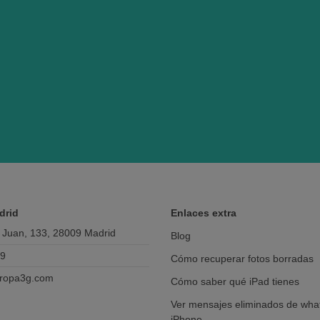
drid
Enlaces extra
 Juan, 133, 28009 Madrid
Blog
69
Cómo recuperar fotos borradas
ropa3g.com
Cómo saber qué iPad tienes
Ver mensajes eliminados de wha
iPhone