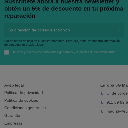
Suscríbete ahora a nuestra newsletter y
obtén un 5% de descuento en tu próxima
reparación
Puede darse de baja en cualquier momento. Para ello, consulte nuestra información
de contacto en el aviso legal.
He leído y acepto las
condiciones generales
y la
política de confidencialidad
Aviso legal
Europa 3G Ma
Política de privacidad
C. de Jorge
Política de cookies
911 59 59 
Condiciones generales
madrid@eu
Garantía
Empresas