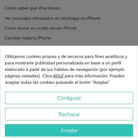
Cómo saber qué iPad tienes
Ver mensajes eliminados de whatsapp en iPhone
Como llamar en oculto desde iPhone
Cambiar batería iPhone
Cambiar pantalla iPhone
Utilizamos cookies propias y de terceros para fines analíticos y
para mostrarte publicidad personalizada en base a un perfil
elaborado a partir de tus hábitos de navegación (por ejemplo,
páginas visitadas). Clica
AQUÍ
para más información. Puedes
aceptar todas las cookies pulsando el botón “Aceptar”.
Configurar
Rechazar
2026 - Europa 3G Madrid
Aceptar