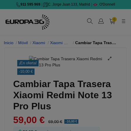
911 595 969
|
C. Jorge Juan 133, Madrid
|
O'Donnell
0
Inicio
Móvil
Xiaomi
Xiaomi Redmi Note 13 Pro Plus
Cambiar Tapa Trasera
¡En oferta!
-10,00 €
Cambiar Tapa Trasera
Xiaomi Redmi Note 13
Pro Plus
59,00 €
69,00 €
-10,00 €