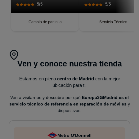
teléfono que parecía recién
5/5
5/5
salido de caja. Pantalla
perfecta, respuesta táctil
impecable, batería con
autonomía renovada.
Cambio de pantalla
Servicio Técnico
Ven y conoce nuestra tienda
Estamos en pleno
centro de Madrid
con la mejor
ubicación para ti.
Ven a visitarnos y descubre por qué
Europa3GMadrid es el
servicio técnico de referencia en reparación de móviles
y
dispositivos.
Metro O'Donnell