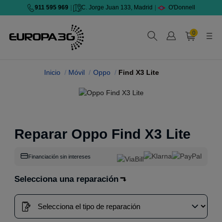
911 595 969
|
C. Jorge Juan 133, Madrid
|
O'Donnell
0
Inicio
Móvil
Oppo
Find X3 Lite
Reparar Oppo Find X3 Lite
Financiación sin intereses
Selecciona una reparación