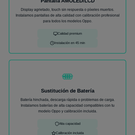
Pantalla AMOLED/LCD
Display agrietado, touch sin respuesta o píxeles muertos.
★
★
★
★
★
Instalamos pantallas de alta calidad con calibración profesional
He llevado mi móvil un Samsung A33 ya que no me
para todos los modelos Oppo.
cargaba, me ha atendido Andrés de forma increíble
y en menos de 1h me lo has cambiado y ya
Calidad premium
funciona perfectamente. Sin dudas cuando me pase
algo, volveré.
Iván V.
30 de julio
Instalación en 45 min
Sustitución de Batería
Batería hinchada, descarga rápida o problemas de carga.
Instalamos baterías de alta capacidad compatibles con tu
modelo Oppo y calibración incluida.
Alta capacidad
Calibración incluida