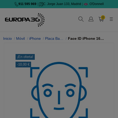
911 595 969
|
C. Jorge Juan 133, Madrid
|
O'Donnell
0
Inicio
Móvil
iPhone
Placa Base iPhone
Face ID iPhone 16 Plus
¡En oferta!
-10,00 €