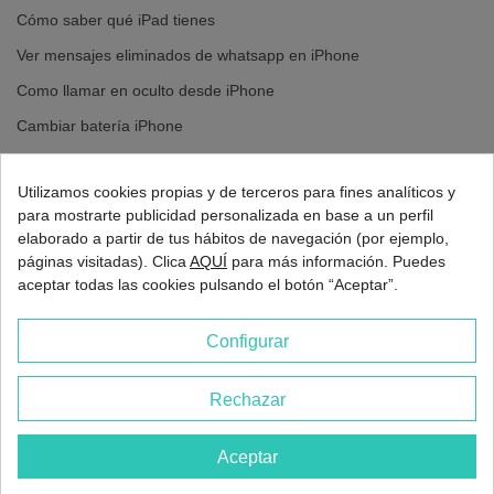
Cómo saber qué iPad tienes
Ver mensajes eliminados de whatsapp en iPhone
Como llamar en oculto desde iPhone
Cambiar batería iPhone
Cambiar pantalla iPhone
Utilizamos cookies propias y de terceros para fines analíticos y
para mostrarte publicidad personalizada en base a un perfil
elaborado a partir de tus hábitos de navegación (por ejemplo,
páginas visitadas). Clica
AQUÍ
para más información. Puedes
aceptar todas las cookies pulsando el botón “Aceptar”.
Configurar
Rechazar
2026 - Europa 3G Madrid
Aceptar