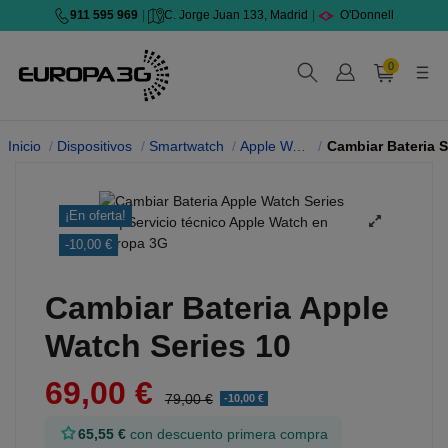
911 595 969
|
C. Jorge Juan 133, Madrid
|
O'Donnell
0
Inicio
Dispositivos
Smartwatch
Apple Watch
¡En oferta!
-10,00 €
Cambiar Bateria Apple
Watch Series 10
69,00 €
79,00 €
-10,00 €
65,55 €
con descuento primera compra