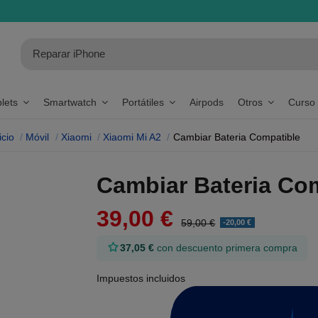
blets
Smartwatch
Portátiles
Airpods
Otros
Curso
icio
Móvil
Xiaomi
Xiaomi Mi A2
Cambiar Bateria Compatible
Cambiar Bateria Com
39,00 €
59,00 €
-20,00 €
37,05 €
con descuento primera compra
Impuestos incluidos