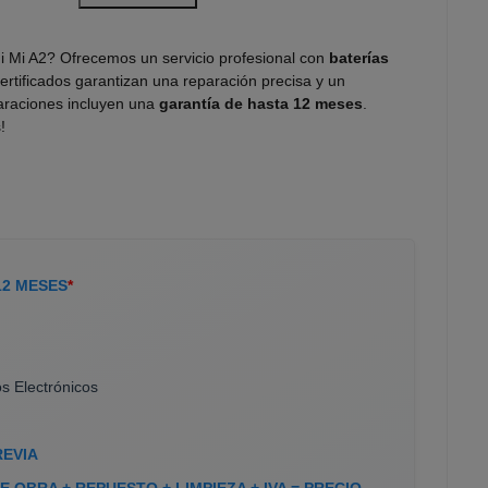
i Mi A2? Ofrecemos un servicio profesional con
baterías
ertificados garantizan una reparación precisa y un
araciones incluyen una
garantía de hasta 12 meses
.
!
12 MESES
*
s Electrónicos
REVIA
 OBRA + REPUESTO + LIMPIEZA + IVA = PRECIO