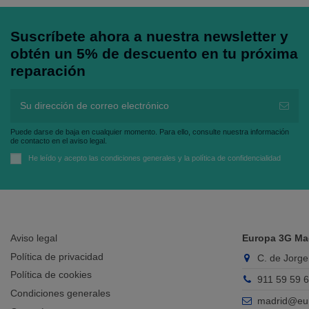
Suscríbete ahora a nuestra newsletter y
obtén un 5% de descuento en tu próxima
reparación
Puede darse de baja en cualquier momento. Para ello, consulte nuestra información
de contacto en el aviso legal.
He leído y acepto las
condiciones generales
y la
política de confidencialidad
Aviso legal
Europa 3G Ma
Política de privacidad
C. de Jorge
Política de cookies
911 59 59 
Condiciones generales
madrid@eu