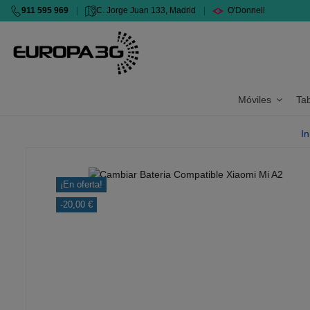
911 595 969
|
C. Jorge Juan 133, Madrid
|
O'Donnell
Móviles
Ta
In
¡En oferta!
-20,00 €