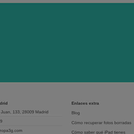
drid
Enlaces extra
 Juan, 133, 28009 Madrid
Blog
69
Cómo recuperar fotos borradas
ropa3g.com
Cómo saber qué iPad tienes