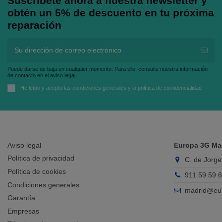
Suscríbete ahora a nuestra newsletter y
obtén un 5% de descuento en tu próxima
reparación
Puede darse de baja en cualquier momento. Para ello, consulte nuestra información
de contacto en el aviso legal.
He leído y acepto las
condiciones generales
y la
política de confidencialidad
Aviso legal
Europa 3G Ma
Política de privacidad
C. de Jorge
Política de cookies
911 59 59 
Condiciones generales
madrid@eu
Garantía
Empresas