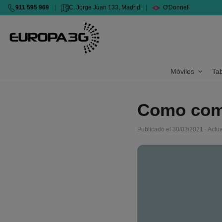
911 595 969
|
C. Jorge Juan 133, Madrid
|
O'Donnell
Móviles
Ta
Como comp
Publicado el 30/03/2021 · Actu