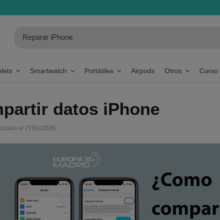
blets
Smartwatch
Portátiles
Airpods
Otros
Curso
artir datos iPhone
alizado el 27/01/2026