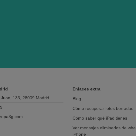
drid
Enlaces extra
 Juan, 133, 28009 Madrid
Blog
69
Cómo recuperar fotos borradas
ropa3g.com
Cómo saber qué iPad tienes
Ver mensajes eliminados de wha
iPhone