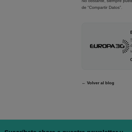
No obstante, siempre pue
de “Compartir Datos”.
S
v
← Volver al blog