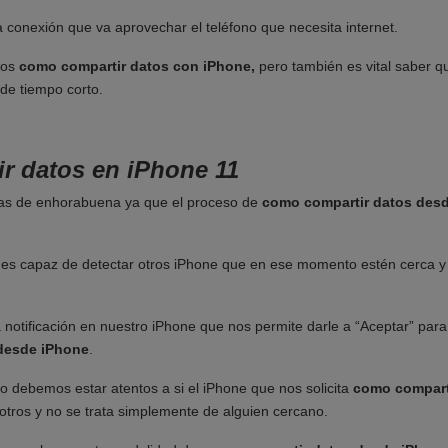
la conexión que va aprovechar el teléfono que necesita internet.
mos
como compartir datos con iPhone,
pero también es vital saber q
 de tiempo corto.
r datos en iPhone 11
tas de enhorabuena ya que el proceso de
como compartir datos des
es capaz de detectar otros iPhone que en ese momento estén cerca y
a notificación en nuestro iPhone que nos permite darle a “Aceptar” para
desde iPhone
.
ro debemos estar atentos a si el iPhone que nos solicita
como compart
tros y no se trata simplemente de alguien cercano.