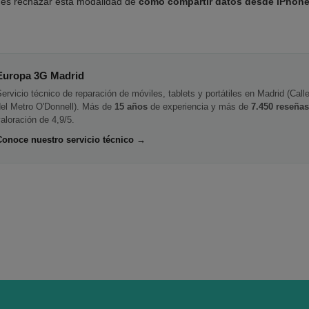
des rechazar esta modalidad de
como compartir datos desde iPhon
Europa 3G Madrid
ervicio técnico de reparación de móviles, tablets y portátiles en Madrid (Cal
del Metro O'Donnell). Más de
15 años
de experiencia y más de
7.450 reseñas
aloración de 4,9/5.
Conoce nuestro servicio técnico →