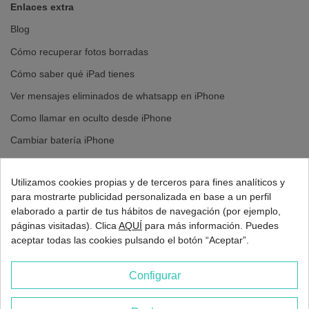
Enlaces extra
Blog
Cómo recuperar fotos borradas
Cómo saber qué iPad tienes
Ver mensajes eliminados de whatsapp en iPhone
Como llamar en oculto desde iPhone
Cambiar batería iPhone
Cambiar pantalla iPhone
Utilizamos cookies propias y de terceros para fines analíticos y
para mostrarte publicidad personalizada en base a un perfil
elaborado a partir de tus hábitos de navegación (por ejemplo,
páginas visitadas). Clica
AQUÍ
para más información. Puedes
aceptar todas las cookies pulsando el botón “Aceptar”.
Configurar