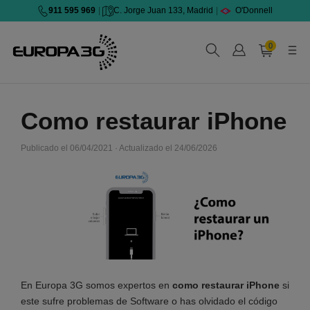
911 595 969
|
C. Jorge Juan 133, Madrid
|
O'Donnell
0
Como restaurar iPhone
Publicado el 06/04/2021 · Actualizado el 24/06/2026
En Europa 3G somos expertos en
como restaurar iPhone
si
este sufre problemas de Software o has olvidado el código