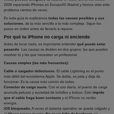
2008 reparando iPhones en Europa3G Madrid y hemos visto este
problema cientos de veces.
En esta guía te explicamos
todas las causas posibles y sus
soluciones
, de la más sencilla a la más compleja. Sigue los
pasos en orden antes de llevarlo a reparar.
Por qué tu iPhone no carga ni enciende
Antes de tocar nada, es importante entender
qué puede estar
pasando
. Las causas se dividen en dos grupos: las que puedes
resolver tú y las que necesitan un profesional.
Causas simples (las más frecuentes):
Cable o cargador defectuoso.
El cable Lightning es el punto
más débil del ecosistema Apple. Se dobla, se pela y deja de
funcionar. Es la causa más común de todas.
Conector de carga sucio.
Con el uso diario, el puerto de carga
acumula pelusas y suciedad de bolsillos y bolsos. Esto
impide
que el cable haga buen contacto
y el iPhone no recibe
energía.
iOS bloqueado.
A veces el sistema operativo se queda colgado y
el iPhone parece muerto.
No es un fallo de hardware
, es