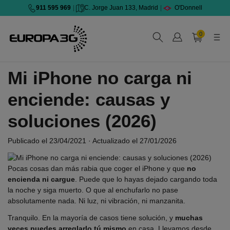
911 595 969
|
C. Jorge Juan 133, Madrid
|
O'Donnell
0
Mi iPhone no carga ni
enciende: causas y
soluciones (2026)
Publicado el 23/04/2021 · Actualizado el 27/01/2026
Pocas cosas dan más rabia que coger el iPhone y que
no
encienda ni cargue
. Puede que lo hayas dejado cargando toda
la noche y siga muerto. O que al enchufarlo no pase
absolutamente nada. Ni luz, ni vibración, ni manzanita.
Tranquilo. En la mayoría de casos tiene solución, y
muchas
veces puedes arreglarlo tú mismo
en casa. Llevamos desde