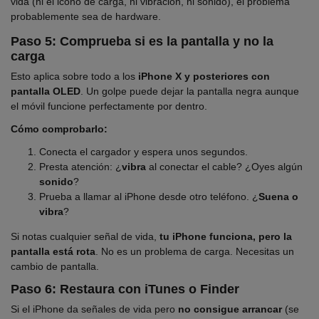
vida (ni el icono de carga, ni vibración, ni sonido), el problema
probablemente sea de hardware.
Paso 5: Comprueba si es la pantalla y no la
carga
Esto aplica sobre todo a los
iPhone X y posteriores con
pantalla OLED
. Un golpe puede dejar la pantalla negra aunque
el móvil funcione perfectamente por dentro.
Cómo comprobarlo:
Conecta el cargador y espera unos segundos.
Presta atención: ¿
vibra
al conectar el cable? ¿Oyes algún
sonido
?
Prueba a llamar al iPhone desde otro teléfono. ¿
Suena o
vibra
?
Si notas cualquier señal de vida,
tu iPhone funciona, pero la
pantalla está rota
. No es un problema de carga. Necesitas un
cambio de pantalla.
Paso 6: Restaura con iTunes o Finder
Si el iPhone da señales de vida pero
no consigue arrancar
(se