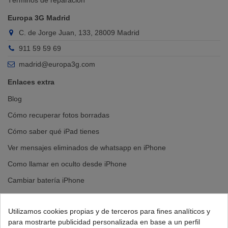
Términos de reparación
Europa 3G Madrid
C. de Jorge Juan, 133, 28009 Madrid
911 59 59 69
madrid@europa3g.com
Enlaces extra
Blog
Cómo recuperar fotos borradas
Cómo saber qué iPad tienes
Ver mensajes eliminados de whatsapp en iPhone
Como llamar en oculto desde iPhone
Cambiar batería iPhone
Cambiar pantalla iPhone
Utilizamos cookies propias y de terceros para fines analíticos y
para mostrarte publicidad personalizada en base a un perfil