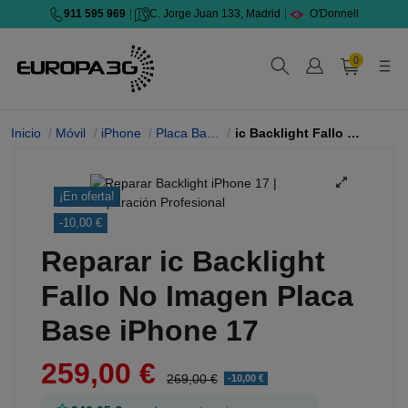
911 595 969
|
C. Jorge Juan 133, Madrid
|
O'Donnell
0
Inicio
Móvil
iPhone
Placa Base iPhone
ic Backlight Fallo No Imagen 17
¡En oferta!
-10,00 €
Reparar ic Backlight
Fallo No Imagen Placa
Base iPhone 17
259,00 €
269,00 €
-10,00 €