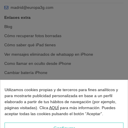
madrid@europa3g.com
Enlaces extra
Blog
Cómo recuperar fotos borradas
Cómo saber qué iPad tienes
Ver mensajes eliminados de whatsapp en iPhone
Como llamar en oculto desde iPhone
Cambiar batería iPhone
Cambiar pantalla iPhone
Utilizamos cookies propias y de terceros para fines analíticos y
para mostrarte publicidad personalizada en base a un perfil
elaborado a partir de tus hábitos de navegación (por ejemplo,
páginas visitadas). Clica
AQUÍ
para más información. Puedes
aceptar todas las cookies pulsando el botón “Aceptar”.