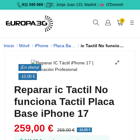
911 595 969
|
C. Jorge Juan 133, Madrid
|
O'Donnell
0
Inicio
Móvil
iPhone
Placa Base iPhone
ic Tactil No funciona Tactil 17
¡En oferta!
-10,00 €
Reparar ic Tactil No
funciona Tactil Placa
Base iPhone 17
259,00 €
269,00 €
-10,00 €