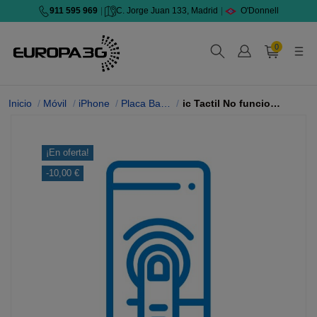
911 595 969
|
C. Jorge Juan 133, Madrid
|
O'Donnell
0
Inicio
Móvil
iPhone
Placa Base iPhone
ic Tactil No funciona Tactil 17 Pro Max
¡En oferta!
-10,00 €