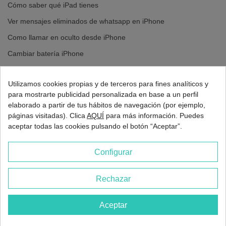
Cómo saber qué iPad tienes
Ver mensajes eliminados de whatsapp en iPhone
Como llamar en oculto desde iPhone
Cambiar batería iPhone
Cambiar pantalla iPhone
Utilizamos cookies propias y de terceros para fines analíticos y
para mostrarte publicidad personalizada en base a un perfil
elaborado a partir de tus hábitos de navegación (por ejemplo,
páginas visitadas). Clica
AQUÍ
para más información. Puedes
aceptar todas las cookies pulsando el botón “Aceptar”.
Configurar
Rechazar
2026 - Europa 3G Madrid
Aceptar