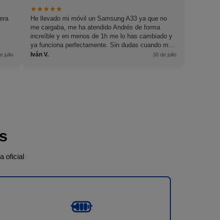
★
★
★
★
★
era
He llevado mi móvil un Samsung A33 ya que no
me cargaba, me ha atendido Andrés de forma
increíble y en menos de 1h me lo has cambiado y
ya funciona perfectamente. Sin dudas cuando me
pase algo, volveré.
Iván V.
e julio
30 de julio
s
oficial