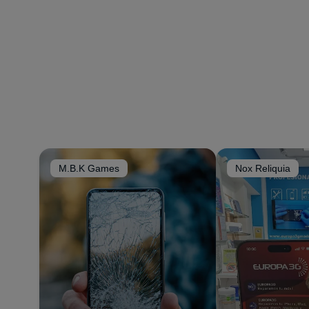
M.B.K Games
Nox Reliquia