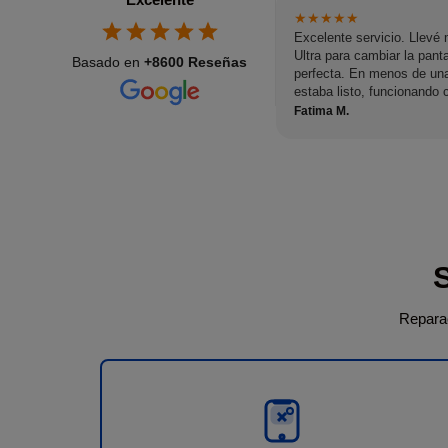
★
★
★
★
★
Excelente servicio. Llev
Ultra para cambiar la panta
Basado en
+8600 Reseñas
perfecta. En menos de una
estaba listo, funcionando
fue excelente: muy amable,
Fatima M.
todo momento. Sin duda l
y volvería si necesitara ot
Reparac