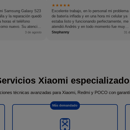
★
★
★
★
★
é mi Samsung Galaxy S23
Excelente trabajo, en lo personal mi problema 
lla y la reparación quedó
de batería inflada y en una hora mi celular ya
 horas el teléfono
estaba listo y funcionando perfectamente, me
 como nuevo. Su atención
atendió Andrés y en todo momento fue muy
 profesional y atento en
amable.
Stephanny
3 de agosto
31 d
os recomiendo al 100 %
ra reparación.
Servicios Xiaomi especializado
iones técnicas avanzadas para Xiaomi, Redmi y POCO con garantía 
Más demandado