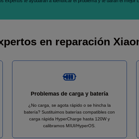
s expertos te ayudarán a identificar el problema y te darán el mejor 
xpertos en reparación Xiao
Problemas de carga y batería
¿No carga, se agota rápido o se hincha la
batería? Sustituimos baterías compatibles con
carga rápida HyperCharge hasta 120W y
calibramos MIUI/HyperOS.