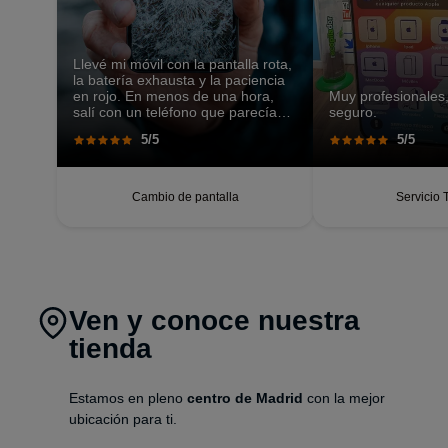
Llevé mi móvil con la pantalla rota,
la batería exhausta y la paciencia
en rojo. En menos de una hora,
Muy profesionales,
salí con un teléfono que parecía
seguro.
recién salido de caja. Pantalla
5/5
5/5
perfecta, respuesta táctil
impecable, batería con autonomía
renovada.
Cambio de pantalla
Servicio 
Ven y conoce nuestra
tienda
Estamos en pleno
centro de Madrid
con la mejor
ubicación para ti.