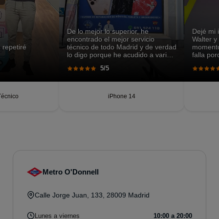
De lo mejor lo superior, he
Dejé mi
encontrado el mejor servicio
Walter y
 repetiré
técnico de todo Madrid y de verdad
momento,
lo digo porque he acudido a varios
falla po
sitios y en ninguno me dieron
lugares 
5/5
solución a mi problema.
rápido, 
Técnico
iPhone 14
Metro O'Donnell
Calle Jorge Juan, 133, 28009 Madrid
Lunes a viernes
10:00 a 20:00