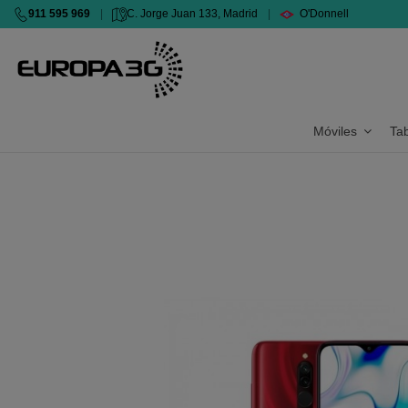
911 595 969
|
C. Jorge Juan 133, Madrid
|
O'Donnell
Móviles
Ta