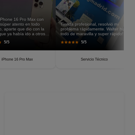
 iPhone 16 Pro Max con
 súper atento en todo
Tienda profesional, resolvió mi
 aparte que dio con la
problema rápidamente. Walter hizo
rque ya había ido a otros
todo de maravilla y super rápido!
y nada. Super eficiente y
5/5
5/5
lo recomiendo.
iPhone 16 Pro Max
Servicio Técnico