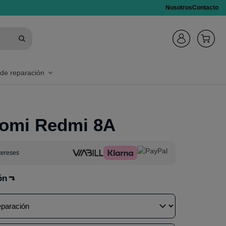
Nosotros
Contacto
 de reparación
aomi Redmi 8A
tereses
ón