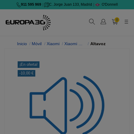
911 595 969
|
C. Jorge Juan 133, Madrid
|
O'Donnell
0
Inicio
Móvil
Xiaomi
Xiaomi Mi Note 10
Altavoz
¡En oferta!
-10,00 €