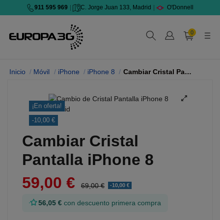
911 595 969
|
C. Jorge Juan 133, Madrid
|
O'Donnell
0
Inicio
Móvil
iPhone
iPhone 8
Cambiar Cristal Pantalla
¡En oferta!
-10,00 €
Cambiar Cristal
Pantalla iPhone 8
59,00 €
69,00 €
-10,00 €
56,05 €
con descuento primera compra