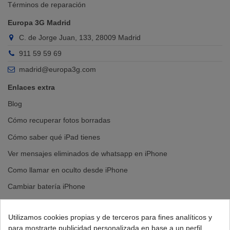
Términos de reparación
Europa 3G Madrid
C. de Jorge Juan, 133, 28009 Madrid
911 59 59 69
madrid@europa3g.com
Enlaces extra
Blog
Cómo recuperar fotos borradas
Cómo saber qué iPad tienes
Ver mensajes eliminados de whatsapp en iPhone
Como llamar en oculto desde iPhone
Cambiar batería iPhone
Cambiar pantalla iPhone
Utilizamos cookies propias y de terceros para fines analíticos y
para mostrarte publicidad personalizada en base a un perfil