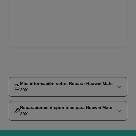
Más información sobre Reparar Huawei Mate
20X
Si buscas
reparar tu Huawei Mate 20X
, has llegado al
Reparaciones disponibles para Huawei Mate
lugar indicado. Nuestro servicio técnico se especializa
20X
en la
reparación de móviles
y cuenta con un equipo de
expertos certificados que están listos para atender
cualquier avería que presente tu dispositivo. Sabemos lo
Reparar Pantalla Original
€240,00 €