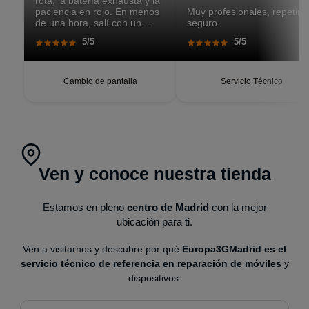
rota, la batería exhausta y la
paciencia en rojo. En menos
Muy profesionales, repetiré
de una hora, salí con un
seguro.
teléfono que parecía recién
5/5
5/5
salido de caja. Pantalla
perfecta, respuesta táctil
impecable, batería con
autonomía renovada.
Cambio de pantalla
Servicio Técnico
Ven y conoce nuestra tienda
Estamos en pleno
centro de Madrid
con la mejor
ubicación para ti.
Ven a visitarnos y descubre por qué
Europa3GMadrid es el
servicio técnico de referencia en reparación de móviles
y
dispositivos.