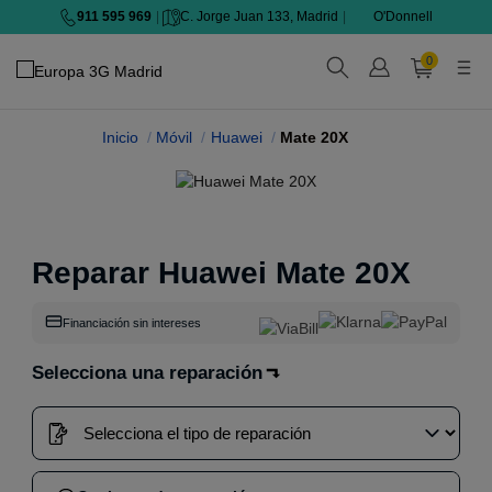
911 595 969
|
C. Jorge Juan 133, Madrid
|
O'Donnell
0
Inicio
Móvil
Huawei
Mate 20X
Reparar Huawei Mate 20X
Financiación sin intereses
Selecciona una reparación