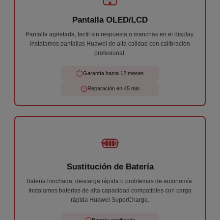
★
★
★
★
★
Pantalla OLED/LCD
He llevado mi móvil un Samsung A33 ya que no me
cargaba, me ha atendido Andrés de forma increíble
Pantalla agrietada, tactil sin respuesta o manchas en el display.
y en menos de 1h me lo has cambiado y ya
Instalamos pantallas Huawei de alta calidad con calibración
funciona perfectamente. Sin dudas cuando me pase
profesional.
algo, volveré.
Iván V.
30 de julio
Garantía hasta 12 meses
Reparación en 45 min
Sustitución de Batería
Batería hinchada, descarga rápida o problemas de autonomía.
Instalamos baterías de alta capacidad compatibles con carga
rápida Huawei SuperCharge.