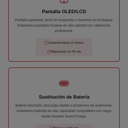
★
★
★
★
★
Pantalla OLED/LCD
He llevado mi móvil un Samsung A33 ya que no me
cargaba, me ha atendido Andrés de forma increíble
Pantalla agrietada, tactil sin respuesta o manchas en el display.
y en menos de 1h me lo has cambiado y ya
Instalamos pantallas Huawei de alta calidad con calibración
funciona perfectamente. Sin dudas cuando me pase
profesional.
algo, volveré.
Iván V.
30 de julio
Garantía hasta 12 meses
Reparación en 45 min
Sustitución de Batería
Batería hinchada, descarga rápida o problemas de autonomía.
Instalamos baterías de alta capacidad compatibles con carga
rápida Huawei SuperCharge.