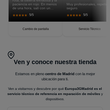
rota, la batería exhausta y la
paciencia en rojo. En menos
Muy profesionales, repetiré
de una hora, salí con un
seguro.
teléfono que parecía recién
5/5
5/5
salido de caja. Pantalla
perfecta, respuesta táctil
impecable, batería con
autonomía renovada.
Cambio de pantalla
Servicio Técnico
Ven y conoce nuestra tienda
Estamos en pleno
centro de Madrid
con la mejor
ubicación para ti.
Ven a visitarnos y descubre por qué
Europa3GMadrid es el
servicio técnico de referencia en reparación de móviles
y
dispositivos.