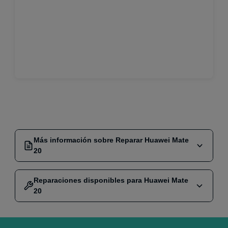
Más información sobre Reparar Huawei Mate
20
Si eres propietario de un
Huawei Mate 20
, sabes que es
Reparaciones disponibles para Huawei Mate
un móvil excepcional que disfrutas cada día. Sin
20
embargo, los accidentes pueden ocurrir, y es posible
que te enfrentes a problemas como una
pantalla rota
,
batería que no carga
o
fallos en la conectividad
. En
Reparar Pantalla Original
€125,00 €