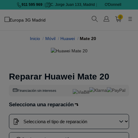
911 595 969
|
C. Jorge Juan 133, Madrid
|
O'Donnell
0
Inicio
Móvil
Huawei
Mate 20
Reparar Huawei Mate 20
Financiación sin intereses
Selecciona una reparación